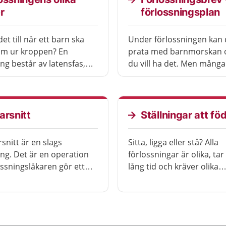
r
förlossningsplan
et till när ett barn ska
Under förlossningen kan d
am ur kroppen? En
prata med barnmorskan 
ing består av latensfas,
du vill ha det. Men många 
skede, utdrivningsskede
också planera i förväg. D
rbördsskede. I den här
vara bra att skriva en
an du läsa mer om de
förlossningsplan. En
serna och om vad som
förlossningsplan är ett b
arsnitt
Ställningar att föd
 kroppen.
du skriver ner dina förvä
till vårdpersonalen.
rsnitt är en slags
Sitta, ligga eller stå? Alla
ing. Det är en operation
förlossningar är olika, tar
ossningsläkaren gör ett
lång tid och kräver olika
magen och livmodern och
ställningar. Det kan vara s
t barnet ur magen.
veta i förväg vilken ställn
itt kan vara planerade,
är bäst för dig. Ofta är de
ler omedelbara. Det beror
skönt att byta ställning d