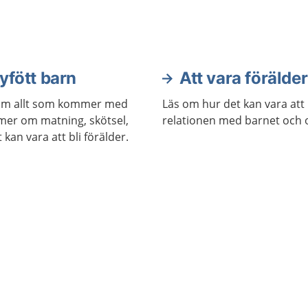
råttom det är att få ut
för att inte trötta ut sig.
et finns olika
ar till att det blir
tt.
nyfött barn
Att vara förälder
d om allt som kommer med
Läs om hur det kan vara att 
lmer om matning, skötsel,
relationen med barnet och o
kan vara att bli förälder.