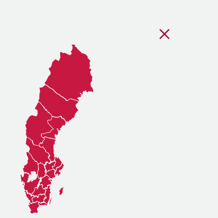
Stäng regionsvälj