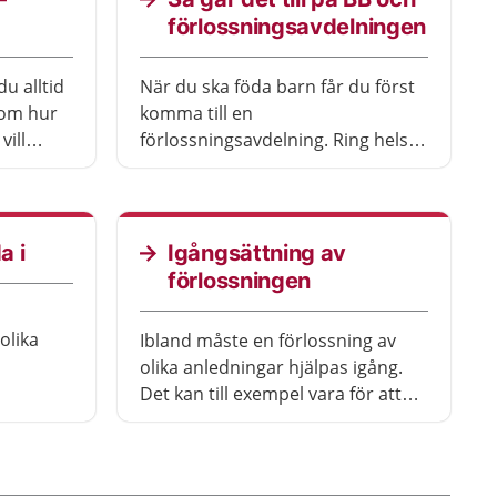
förlossningsavdelningen
u alltid
När du ska föda barn får du först
om hur
komma till en
vill
förlossningsavdelning. Ring helst
å kan det
till avdelningen innan du kommer
dit. När barnet är fött kan ni få
komma till en BB-avdelning. Den
rev där
här texten handlar om hur det
a i
Igångsättning av
ntningar
brukar gå till på de olika
förlossningen
avdelningarna.
 olika
Ibland måste en förlossning av
olika anledningar hjälpas igång.
vårt att
Det kan till exempel vara för att
ing som
graviditeten går över tiden eller
t också
för att du som är gravid får
å och då
havandeskapsförgiftning. Det