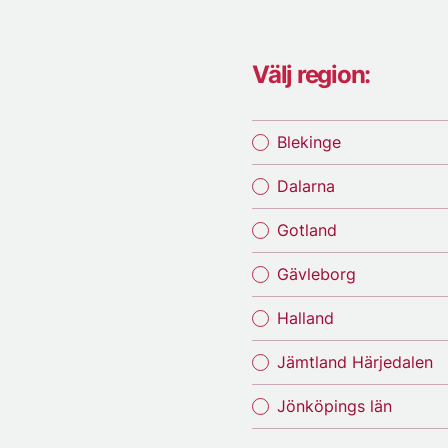
Välj region:
Blekinge
Dalarna
Gotland
Gävleborg
Halland
Jämtland Härjedalen
Jönköpings län