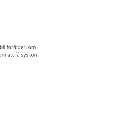
finns olika metoder för att starta
igång en förlossning.
bli förälder, om
m att få syskon.