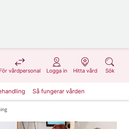
på 1177.se
på 1177.se
på 1177.se
på 1177.se
För vårdpersonal
Logga in
Hitta vård
Sök
ehandling
Så fungerar vården
ning