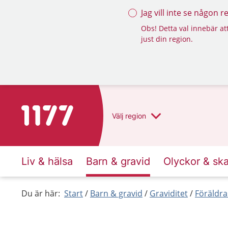
Jag vill inte se någon 
Obs! Detta val innebär att
just din region.
Till startsidan för 1177
Välj
region
Liv & hälsa
Barn & gravid
Olyckor & sk
Du är här:
Start
Barn & gravid
Graviditet
Föräldra