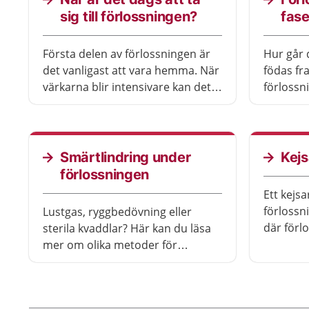
sig till förlossningen?
fase
Första delen av förlossningen är
Hur går d
det vanligast att vara hemma. När
födas fr
värkarna blir intensivare kan det
förlossn
vara dags att ta sig till
öppnings
förlossningsavdelningen. Men hur
och efte
vet man när det är dags? Här får
texten k
du vägledning.
olika fa
Smärtlindring under
Kejs
händer i
förlossningen
Ett kejsa
förlossn
Lustgas, ryggbedövning eller
där förl
sterila kvaddlar? Här kan du läsa
snitt i 
mer om olika metoder för
lyfter u
smärtlindring under
Kejsarsn
förlossningen.
akuta el