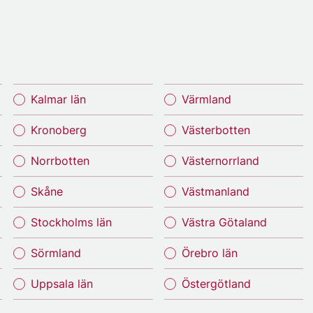
Kalmar län
Värmland
Kronoberg
Västerbotten
Norrbotten
Västernorrland
Skåne
Västmanland
Stockholms län
Västra Götaland
Sörmland
Örebro län
Uppsala län
Östergötland