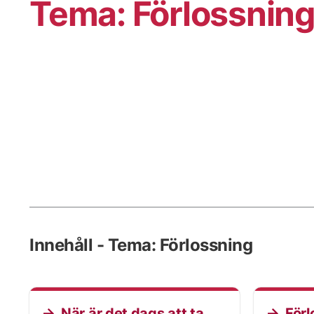
Tema: Förlossnin
Innehåll - Tema: Förlossning
När är det dags att ta
Förl