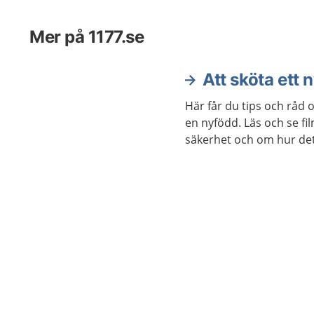
på hur b
barnet. D
Mer på 1177.se
anledning
kejsarsni
Att sköta ett 
Här får du tips och rå
en nyfödd. Läs och se fi
säkerhet och om hur det 