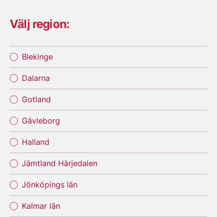
Välj region:
Blekinge
Dalarna
Gotland
Gävleborg
Halland
Jämtland Härjedalen
Jönköpings län
Kalmar län