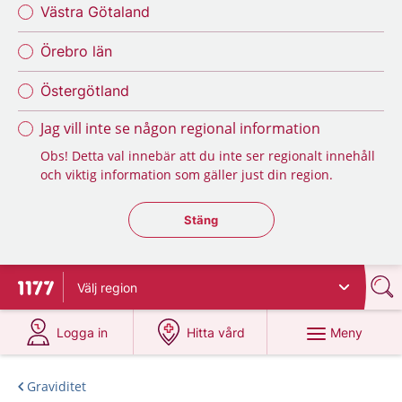
Västra Götaland
Örebro län
Östergötland
Jag vill inte se någon regional information
Obs! Detta val innebär att du inte ser regionalt innehåll
och viktig information som gäller just din region.
Stäng regionsväljaren
Stäng
Välj
region
Till startsidan för 1177
på 1177.se
på 1177.se
Meny
Logga in
Hitta vård
Graviditet