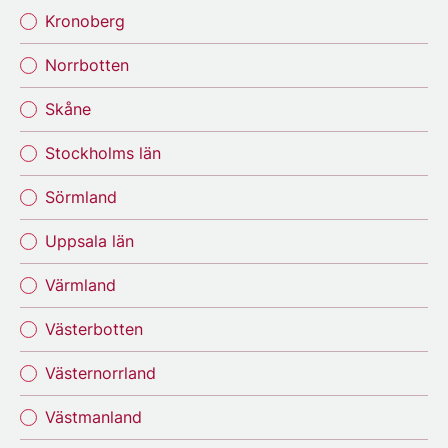
Kronoberg
Norrbotten
Skåne
Stockholms län
Sörmland
Uppsala län
Värmland
Västerbotten
Västernorrland
Västmanland