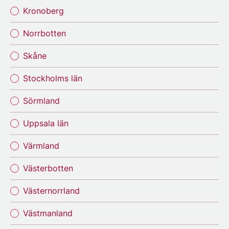
Kronoberg
Norrbotten
Skåne
Stockholms län
Sörmland
Uppsala län
Värmland
Västerbotten
Västernorrland
Västmanland