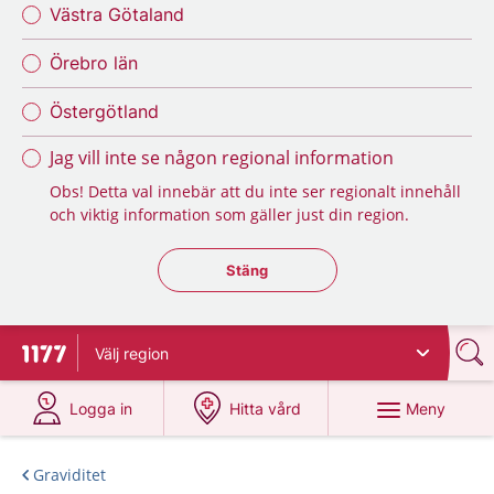
Västra Götaland
Örebro län
Östergötland
Jag vill inte se någon regional information
Obs! Detta val innebär att du inte ser regionalt innehåll
och viktig information som gäller just din region.
Stäng regionsväljaren
Stäng
Välj
region
Till startsidan för 1177
på 1177.se
på 1177.se
Meny
Logga in
Hitta vård
Graviditet