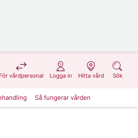
på 1177.se
på 1177.se
på 1177.se
på 1177.se
För vårdpersonal
Logga in
Hitta vård
Sök
ehandling
Så fungerar vården