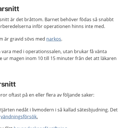
rsnitt
snitt är det bråttom. Barnet behöver födas så snabbt
örberedelserna inför operationen hinns inte med.
som är gravid sövs med
narkos
.
 vara med i operationssalen, utan brukar få vänta
te ur magen inom 10 till 15 minuter från det att läkaren
rsnitt
ror oftast på en eller flera av följande saker:
tjärten nedåt i livmodern i så kallad sätesbjudning. Det
d
vändningsförsök
.