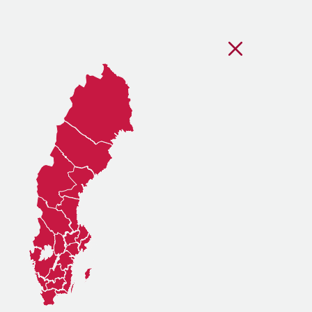
Stäng regionsvälj