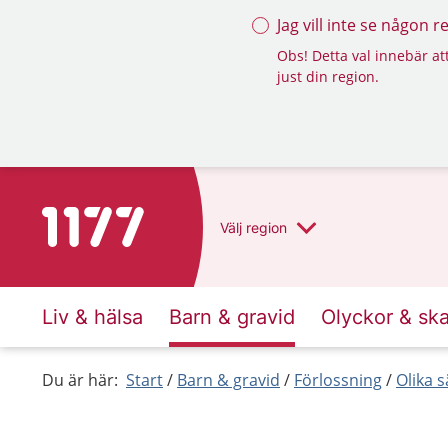
Jag vill inte se någon 
Obs! Detta val innebär att
just din region.
Till startsidan för 1177
Välj
region
Liv & hälsa
Barn & gravid
Olyckor & sk
Du är här:
Start
Barn & gravid
Förlossning
Olika s