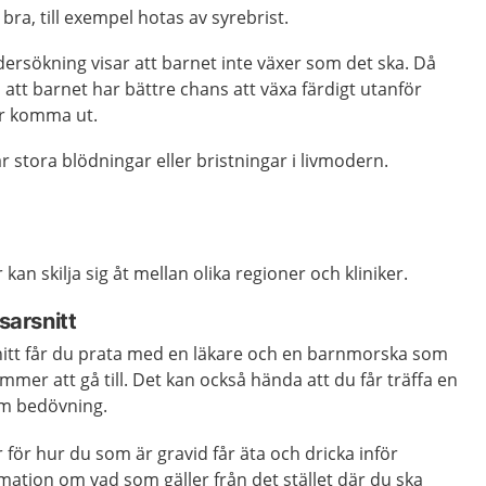
bra, till exempel hotas av syrebrist.
dersökning visar att barnet inte växer som det ska. Då
 att barnet har bättre chans att växa färdigt utanför
r komma ut.
r stora blödningar eller bristningar i livmodern.
kan skilja sig åt mellan olika regioner och kliniker.
jsarsnitt
snitt får du prata med en läkare och en barnmorska som
mer att gå till. Det kan också hända att du får träffa en
om bedövning.
r för hur du som är gravid får äta och dricka inför
mation om vad som gäller från det stället där du ska