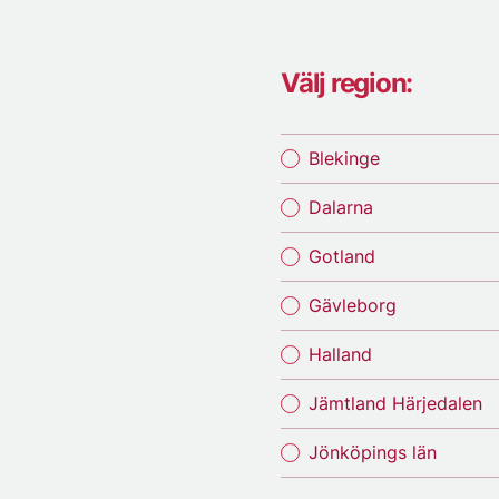
Välj region:
Blekinge
Dalarna
Gotland
Gävleborg
Halland
Jämtland Härjedalen
Jönköpings län