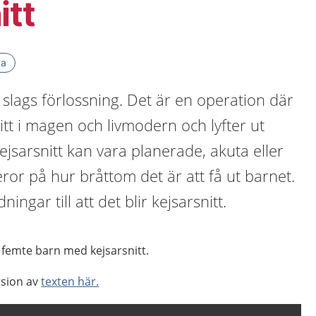
itt
ka
n slags förlossning. Det är en operation där
itt i magen och livmodern och lyfter ut
jsarsnitt kan vara planerade, akuta eller
or på hur bråttom det är att få ut barnet.
ningar till att det blir kejsarsnitt.
t femte barn med kejsarsnitt.
rsion av
texten här.