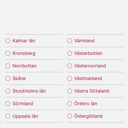
Kalmar län
Värmland
Kronoberg
Västerbotten
Norrbotten
Västernorrland
Skåne
Västmanland
Stockholms län
Västra Götaland
Sörmland
Örebro län
Uppsala län
Östergötland