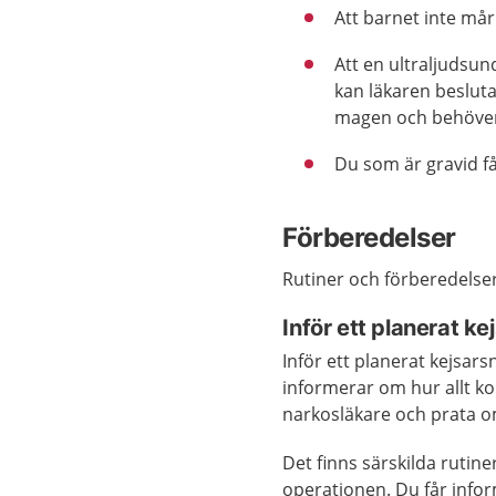
Att barnet inte mår 
Att en ultraljudsun
kan läkaren besluta
magen och behöve
Du som är gravid få
Förberedelser
Rutiner och förberedelser 
Inför ett planerat ke
Inför ett planerat kejsar
informerar om hur allt kom
narkosläkare och prata 
Det finns särskilda rutine
operationen. Du får infor