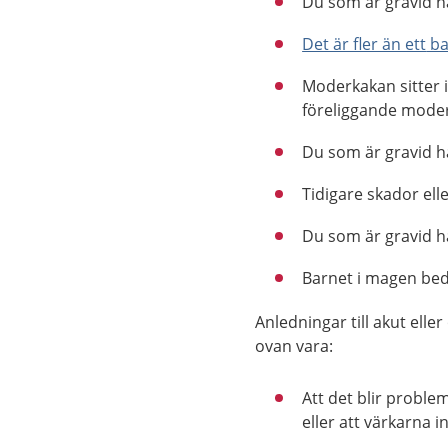
Du som är gravid h
Det är fler än ett
b
Moderkakan sitter 
föreliggande mode
Du som är gravid 
Tidigare skador ell
Du som är gravid h
Barnet i magen bed
Anledningar till akut ell
ovan vara:
Att det blir proble
eller att värkarna in