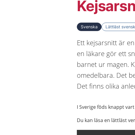
Kejsarsn
Svenska
Lättläst svens
Ett kejsarsnitt är e
en läkare gör ett sn
barnet ur magen. Ke
omedelbara. Det ber
Det finns olika anled
I Sverige föds knappt var
Du kan läsa en lättläst ve