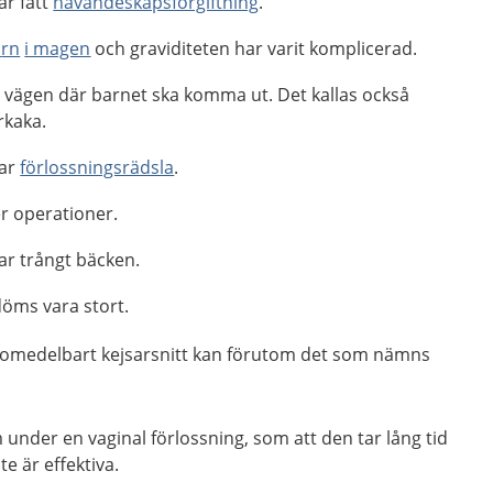
ar fått
havandeskapsförgiftning
.
a
rn
i
magen
och graviditeten har varit komplicerad.
i vägen där barnet ska komma ut. Det kallas också
rkaka.
har
förlossningsrädsla
.
er operationer.
ar trångt bäcken.
öms vara stort.
er omedelbart kejsarsnitt kan förutom det som nämns
m under en vaginal förlossning, som att den tar lång tid
te är effektiva.