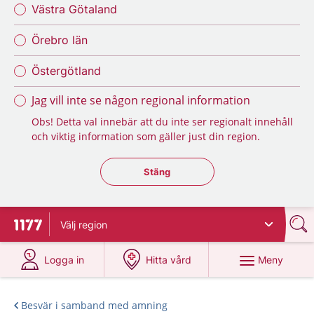
Västra Götaland
Örebro län
Östergötland
Jag vill inte se någon regional information
Obs! Detta val innebär att du inte ser regionalt innehåll
och viktig information som gäller just din region.
Stäng regionsväljaren
Stäng
Välj
region
Till startsidan för 1177
på 1177.se
på 1177.se
Meny
Logga in
Hitta vård
Besvär i samband med amning