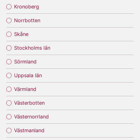
Kronoberg
Norrbotten
Skåne
Stockholms län
Sörmland
Uppsala län
Värmland
Västerbotten
Västernorrland
Västmanland