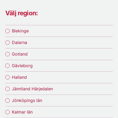
Välj region:
Blekinge
Dalarna
Gotland
Gävleborg
Halland
Jämtland Härjedalen
Jönköpings län
Kalmar län