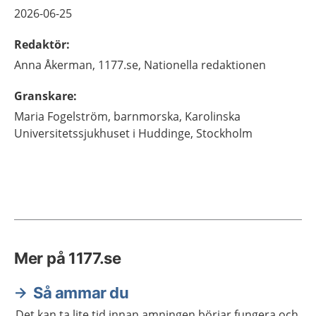
2026-06-25
Redaktör
:
Anna
Åkerman,
1177.se, Nationella redaktionen
Granskare
:
Maria
Fogelström,
barnmorska,
Karolinska
Universitetssjukhuset i Huddinge,
Stockholm
Mer på 1177.se
Så ammar du
Det kan ta lite tid innan amningen börjar fungera och