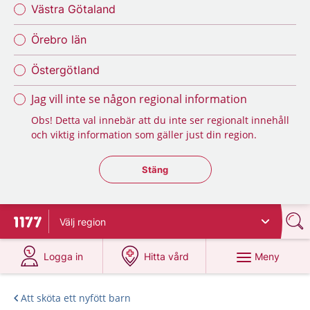
Västra Götaland
Örebro län
Östergötland
Jag vill inte se någon regional information
Obs! Detta val innebär att du inte ser regionalt innehåll
och viktig information som gäller just din region.
Stäng regionsväljaren
Stäng
Välj
region
Till startsidan för 1177
på 1177.se
på 1177.se
Meny
Logga in
Hitta vård
Att sköta ett nyfött barn