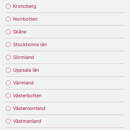
Kronoberg
Norrbotten
Skåne
Stockholms län
Sörmland
Uppsala län
Värmland
Västerbotten
Västernorrland
Västmanland