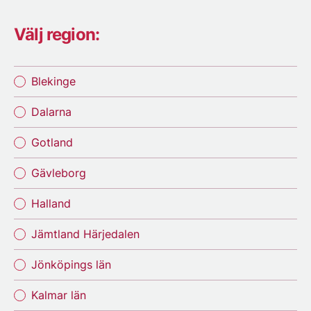
Välj region:
Blekinge
Dalarna
Gotland
Gävleborg
Halland
Jämtland Härjedalen
Jönköpings län
Kalmar län