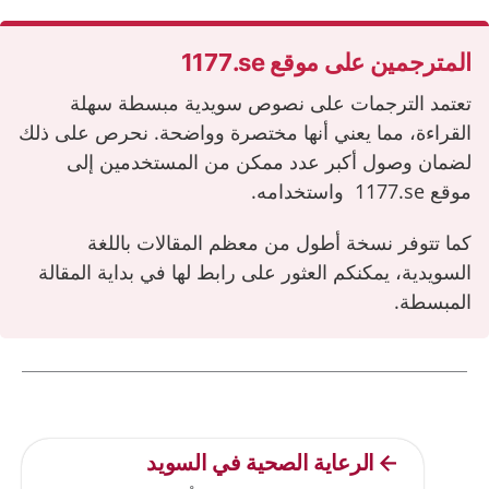
المترجمين على موقع ‎1177.se‎
تعتمد الترجمات على نصوص سويدية مبسطة سهلة
القراءة، مما يعني أنها مختصرة وواضحة. نحرص على ذلك
لضمان وصول أكبر عدد ممكن من المستخدمين إلى
موقع
‎1177.se‎
واستخدامه.
كما تتوفر نسخة أطول من معظم المقالات باللغة
السويدية، يمكنكم العثور على رابط لها في بداية المقالة
المبسطة.
Current articles
الرعاية الصحية في السويد