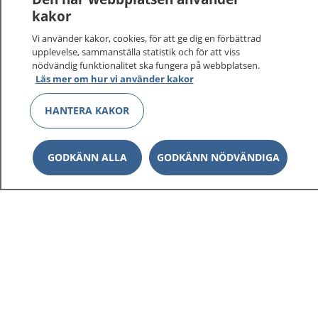
sjukdomar och vilka mottagningar du kan kontakta.
kakor
Logga in för att läsa din journal och göra dina
Vi använder kakor, cookies, för att ge dig en förbättrad
vårdärenden. Ring telefonnummer 1177 för
upplevelse, sammanställa statistik och för att viss
sjukvårdsrådgivning dygnet runt.
nödvändig funktionalitet ska fungera på webbplatsen.
1177 ger dig råd när du vill må bättre.
Läs mer om hur vi använder kakor
HANTERA KAKOR
GODKÄNN ALLA
GODKÄNN NÖDVÄNDIGA
Show co
1177 på flera språk
Show co
Om 1177
Show co
Kontakt
Behandling av personuppgifter