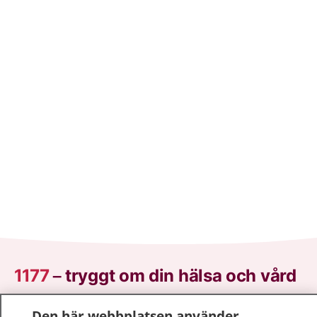
1177
–
tryggt om din hälsa och vård
På 1177.se får du råd om hälsa och information om
Den här webbplatsen använder