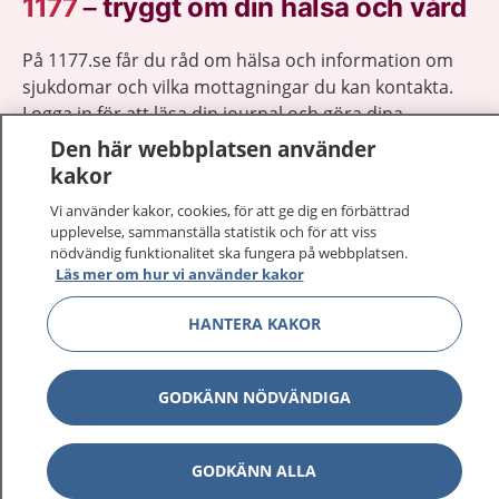
1177
–
tryggt om din hälsa och vård
På 1177.se får du råd om hälsa och information om
sjukdomar och vilka mottagningar du kan kontakta.
Logga in för att läsa din journal och göra dina
vårdärenden. Ring telefonnummer 1177 för
Den här webbplatsen använder
sjukvårdsrådgivning dygnet runt.
kakor
1177 ger dig råd när du vill må bättre.
Vi använder kakor, cookies, för att ge dig en förbättrad
upplevelse, sammanställa statistik och för att viss
nödvändig funktionalitet ska fungera på webbplatsen.
Läs mer om hur vi använder kakor
HANTERA KAKOR
Show co
1177 på flera språk
Show co
GODKÄNN NÖDVÄNDIGA
Om 1177
Show co
Kontakt
GODKÄNN ALLA