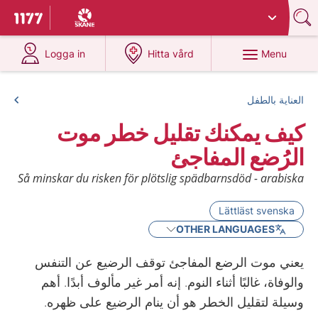
Du har valt region
Skåne
.
To start page for 1177
at 1177.se
at 1177.se
Menu
Logga in
Hitta vård
العناية بالطفل
كيف يمكنك تقليل خطر موت
الرُضع المفاجئ
Så minskar du risken för plötslig spädbarnsdöd - arabiska
Lättläst svenska
OTHER LANGUAGES
يعني موت الرضع المفاجئ توقف الرضيع عن التنفس
والوفاة، غالبًا أثناء النوم. إنه أمر غير مألوف أبدًا. أهم
وسيلة لتقليل الخطر هو أن ينام الرضيع على ظهره.