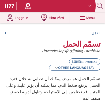
Du har valt region
Skåne
.
To start page for 1177
at 1177.se
at 1177.se
Menu
Logga in
Hitta vård
الحَمْل
تسمّم الحمل
Havandeskapsförgiftning - arabiska
Lättläst svenska
OTHER LANGUAGES
تسمّم الحمل هو مرض يمكنكِ أن تصابي به خلال فترة
الحمل. يرتفع ضغط الدم، مما يمكنه أن يؤثر عليك وعلى
الجنين. قد تحتاجين إلى الاستراحة وتناول أدوية لخفض
ضغط الدم.