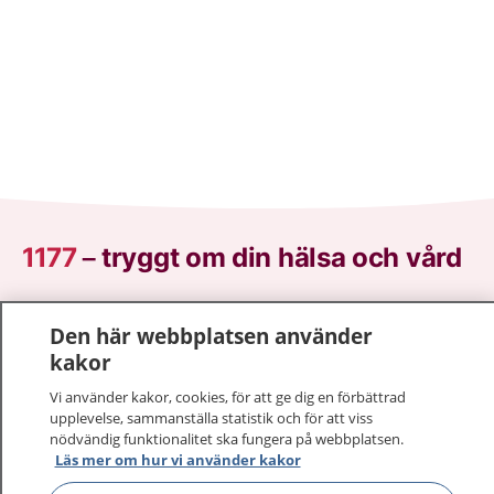
1177
–
tryggt om din hälsa och vård
På 1177.se får du råd om hälsa och information om
Den här webbplatsen använder
sjukdomar och vilka mottagningar du kan kontakta.
kakor
Logga in för att läsa din journal och göra dina
vårdärenden. Ring telefonnummer 1177 för
Vi använder kakor, cookies, för att ge dig en förbättrad
sjukvårdsrådgivning dygnet runt.
upplevelse, sammanställa statistik och för att viss
nödvändig funktionalitet ska fungera på webbplatsen.
1177 ger dig råd när du vill må bättre.
Läs mer om hur vi använder kakor