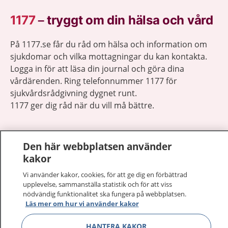
1177
–
tryggt om din hälsa och vård
På 1177.se får du råd om hälsa och information om
sjukdomar och vilka mottagningar du kan kontakta.
Logga in för att läsa din journal och göra dina
vårdärenden. Ring telefonnummer 1177 för
sjukvårdsrådgivning dygnet runt.
1177 ger dig råd när du vill må bättre.
Den här webbplatsen använder
kakor
Show co
1177 på flera språk
Vi använder kakor, cookies, för att ge dig en förbättrad
upplevelse, sammanställa statistik och för att viss
nödvändig funktionalitet ska fungera på webbplatsen.
Show co
Om 1177
Läs mer om hur vi använder kakor
Show co
HANTERA KAKOR