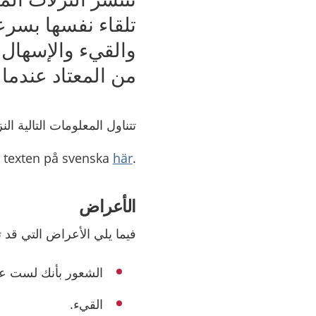
تلقاء نفسها بسرعة
والقيء والإسهال. 
من المعتاد عندما 
تتناول المعلومات التالية ال
här
.Läs texten på svenska
الأعراض
فيما يلي الأعراض التي قد تش
الشعور بأنك لست عل
القيء.