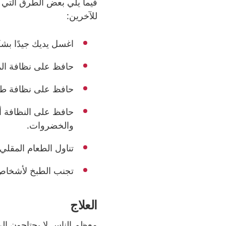
فيما يلي بعض الطرق التي يمك
للآخرين:
اغسل يديك جيدًا بش
حافظ على نظافة ال
حافظ على نظافة طاول
حافظ على النظافة أث
والخضروات.
تناول الطعام المقل
تجنب الطبخ لأشخاص آ
العلاج
معظم الناس لا يحتاجون إل