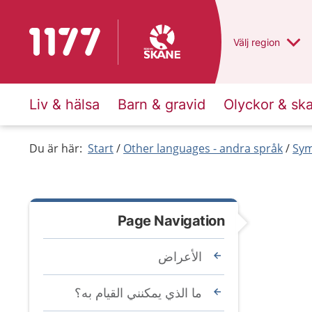
To start page for 1177
Du har valt regio
Välj
en annan
region
Liv & hälsa
Barn & gravid
Olyckor & sk
Du är här:
Start
Other languages - andra språk
Sym
Page Navigation
الأعراض
ما الذي يمكنني القيام به؟