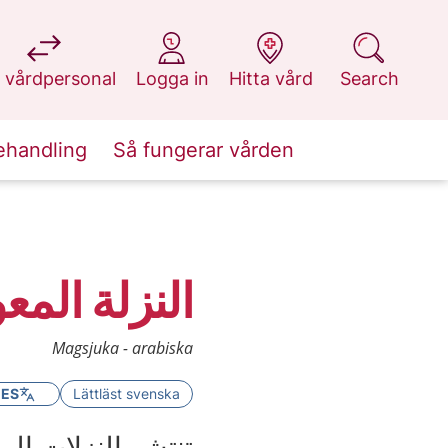
at 1177.se
at 1177.se
at 1177.se
at 1177.se
 vårdpersonal
Logga in
Hitta vård
Search
ehandling
Så fungerar vården
النزلة المع
Magsjuka - arabiska
GES
Lättläst svenska
تنتشر النزلات ال