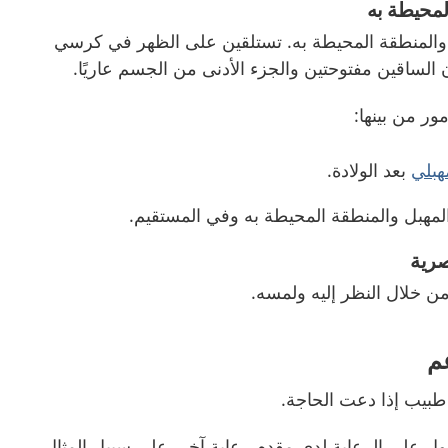
محيطة به
 والمنطقة المحيطة به. تستلقين على الظهر في كرسي
 الساقين مفتوحتين والجزء الأدنى من الجسم عاريًا.
ور من بينها:
هبلي
بعد الولادة.
مهبل والمنطقة المحيطة به وفي المستقيم.
صرية
ن خلال النظر إليه ولمسه.
عم
طبيب إذا دعت الحاجة.
حصول على الرعاية لدى مقدم رعاية آخر، على سبيل المثال