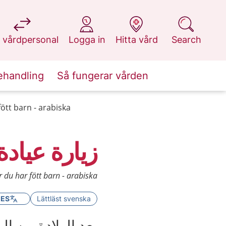
at 1177.se
at 1177.se
at 1177.se
at 1177.se
 vårdpersonal
Logga in
Hitta vård
Search
ehandling
Så fungerar vården
tt barn - arabiska
زيارة عيادة 
du har fött barn - arabiska
GES
Lättläst svenska
بعد الولادة من الم