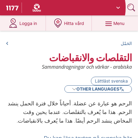
Du har valt region
Skåne
.
To start page for 1177
at 1177.se
at 1177.se
Menu
Logga in
Hitta vård
الحَمْل
التقلصات والانقباضات
Sammandragningar och värkar - arabiska
Lättläst svenska
OTHER LANGUAGES
الرحم هو عبارة عن عضلة. أحياناً خلال فترة الحمل ينشد
الرحم. هذا ما يُعرف بالتقلصات. عندما يحين وقت
المخاض ينشد الرحم أيضًا. هذا ما يُعرف بالانقباضات.