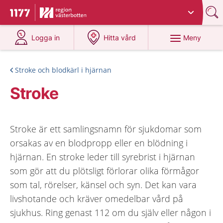
Du har valt region
Västerbotten
.
Till startsidan för 1177
på 1177.se
på 1177.se
Meny
Logga in
Hitta vård
Stroke och blodkärl i hjärnan
Stroke
Stroke är ett samlingsnamn för sjukdomar som
orsakas av en blodpropp eller en blödning i
hjärnan. En stroke leder till syrebrist i hjärnan
som gör att du plötsligt förlorar olika förmågor
som tal, rörelser, känsel och syn. Det kan vara
livshotande och kräver omedelbar vård på
sjukhus. Ring genast 112 om du själv eller någon i