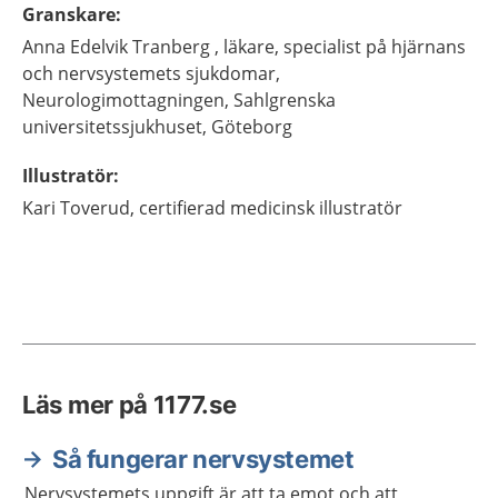
Granskare
:
Anna
Edelvik Tranberg ,
läkare, specialist på hjärnans
och nervsystemets sjukdomar,
Neurologimottagningen, Sahlgrenska
universitetssjukhuset,
Göteborg
Illustratör
:
Kari
Toverud,
certifierad medicinsk illustratör
Läs mer på 1177.se
Så fungerar nervsystemet
Nervsystemets uppgift är att ta emot och att