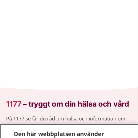
1177
–
tryggt om din hälsa och vård
På 1177.se får du råd om hälsa och information om
sjukdomar och vilka mottagningar du kan kontakta.
Den här webbplatsen använder
Logga in för att läsa din journal och göra dina