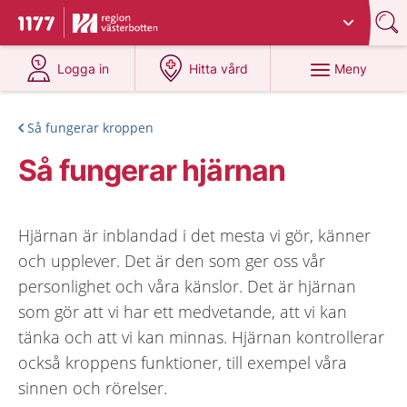
Du har valt region
Västerbotten
.
Till startsidan för 1177
på 1177.se
på 1177.se
Meny
Logga in
Hitta vård
Så fungerar kroppen
Så fungerar hjärnan
Hjärnan är inblandad i det mesta vi gör, känner
och upplever. Det är den som ger oss vår
personlighet och våra känslor. Det är hjärnan
som gör att vi har ett medvetande, att vi kan
tänka och att vi kan minnas. Hjärnan kontrollerar
också kroppens funktioner, till exempel våra
sinnen och rörelser.