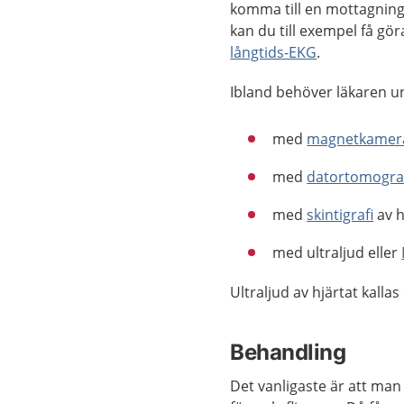
komma till en mottagning
kan du till exempel få gö
långtids-EKG
.
Ibland behöver läkaren un
med
magnetkamer
med
datortomogra
med
skintigrafi
av h
med ultraljud eller
Ultraljud av hjärtat kallas
Behandling
Det vanligaste är att ma