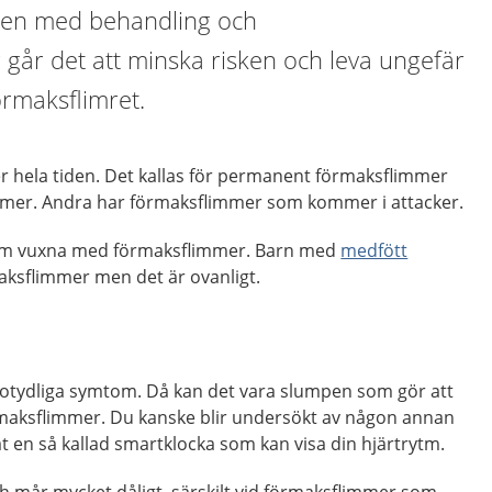
 Men med behandling och
r går det att minska risken och leva ungefär
örmaksflimret.
r hela tiden. Det kallas för permanent förmaksflimmer
immer. Andra har förmaksflimmer som kommer i attacker.
 om vuxna med förmaksflimmer. Barn med
medfött
aksflimmer men det är ovanligt.
a otydliga symtom. Då kan det vara slumpen som gör att
örmaksflimmer. Du kanske blir undersökt av någon annan
at en så kallad smartklocka som kan visa din hjärtrytm.