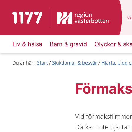
Till startsidan för 1177
Du
Väl
Liv & hälsa
Barn & gravid
Olyckor & sk
Du är här:
Start
Sjukdomar & besvär
Hjärta, blod o
Förmaks
Vid förmaksflimmer 
Då kan inte hjärta