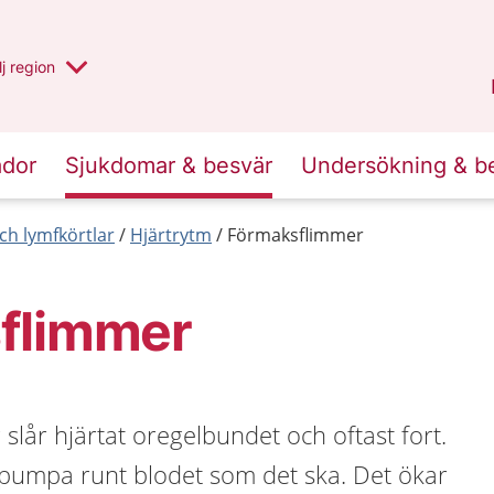
 har valt region
j
en annan
region
Västerbotten
.
ador
Sjukdomar & besvär
Undersökning & b
ch lymfkörtlar
Hjärtrytm
Förmaksflimmer
flimmer
slår hjärtat oregelbundet och oftast fort.
t pumpa runt blodet som det ska. Det ökar