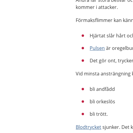
Andra får stora besvär oc
kommer i attacker.
Förmaksflimmer kan kännas 
Hjärtat slår hårt oc
Pulsen
är oregelbu
Det gör ont, trycker
Vid minsta ansträngning 
bli andfådd
bli orkeslös
bli trött.
Blodtrycket
sjunker. Det 