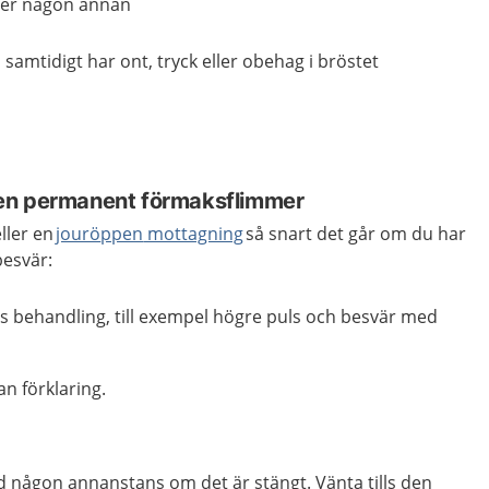
ler någon annan
h samtidigt har ont, tryck eller obehag i bröstet
en permanent förmaksflimmer
ller en
jourö
ppen
mottagning
så snart det går om du har
 besvär:
s behandling, till exempel högre puls och besvär med
an förklaring.
d någon annanstans om det är stängt. Vänta tills den