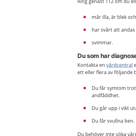
Ring genast 112 om du el
mår illa, är blek oc
har svårt att andas
svimmar.
Du som har diagnos
Kontakta en
vårdcentral
e
ett eller flera av följande
Du får symtom trot
andfåddhet.
Du går upp i vikt ut
Du får svullna ben.
Du behöver inte söka vår