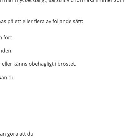
h mår mycket dåligt, särskilt vid förmaksflimmer som
på ett eller flera av följande sätt:
h fort.
nden.
 eller känns obehagligt i bröstet.
kan du
kan göra att du