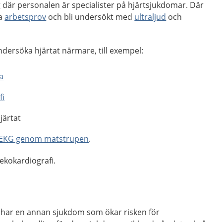
 där personalen är specialister på hjärtsjukdomar. Där
ra
arbetsprov
och bli undersökt med
ultraljud
och
dersöka hjärtat närmare, till exempel:
a
fi
järtat
EKG genom matstrupen
.
 ekokardiografi.
n har en annan sjukdom som ökar risken för