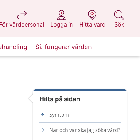
på 1177.se
på 1177.se
på 1177.se
på 1177.se
För vårdpersonal
Logga in
Hitta vård
Sök
ehandling
Så fungerar vården
Hitta på sidan
Symtom
När och var ska jag söka vård?