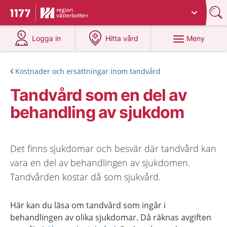
Du har valt region
Västerbotten
.
Till startsidan för 1177
på 1177.se
på 1177.se
Meny
Logga in
Hitta vård
Kostnader och ersättningar inom tandvård
Tandvård som en del av
behandling av sjukdom
Det finns sjukdomar och besvär där tandvård kan
vara en del av behandlingen av sjukdomen.
Tandvården kostar då som sjukvård.
Här kan du läsa om tandvård som ingår i
behandlingen av olika sjukdomar. Då räknas avgiften