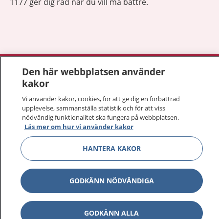
1177 ger dig råd när du vill må bättre.
Visa inn
1177 på flera språk
Den här webbplatsen använder
kakor
Visa inn
Om 1177
Vi använder kakor, cookies, för att ge dig en förbättrad
upplevelse, sammanställa statistik och för att viss
Visa inn
nödvändig funktionalitet ska fungera på webbplatsen.
Kontakt
Läs mer om hur vi använder kakor
HANTERA KAKOR
Behandling av personuppgifter
GODKÄNN NÖDVÄNDIGA
Hantering av kakor
Inställningar för kakor
GODKÄNN ALLA