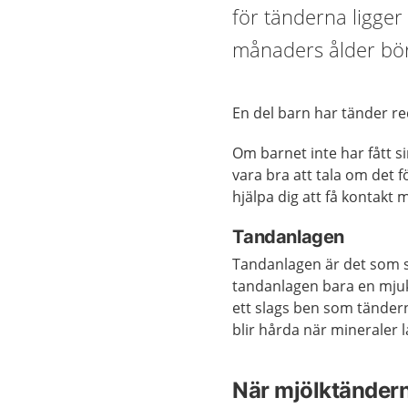
för tänderna ligger 
månaders ålder bör
En del barn har tänder re
Om barnet inte har fått si
vara bra att tala om det 
hjälpa dig att få kontakt
Tandanlagen
Tandanlagen är det som sk
tandanlagen bara en mjuk 
ett slags ben som tändern
blir hårda när mineraler l
När mjölktände