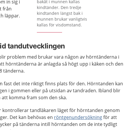
m in sig i
bakåt i munnen kallas
kindtänder. Den tredje
t från
kindtanden längst bak i
h läppar.
munnen brukar vanligtvis
kallas för visdomstand.
id tandutvecklingen
blir problem med brukar vara någon av hörntänderna i
att hörntänderna är anlagda så högt upp i käken och den
8 tänderna.
fast det inte riktigt finns plats för den. Hörntanden kan
gen i gommen eller på utsidan av tandraden. Ibland blir
n att komma fram som den ska.
o år kontrollerar tandläkaren läget för hörntanden genom
igger. Det kan behövas en
röntgenundersökning
för att
cker på tänderna intill hörntanden om de inte tydligt