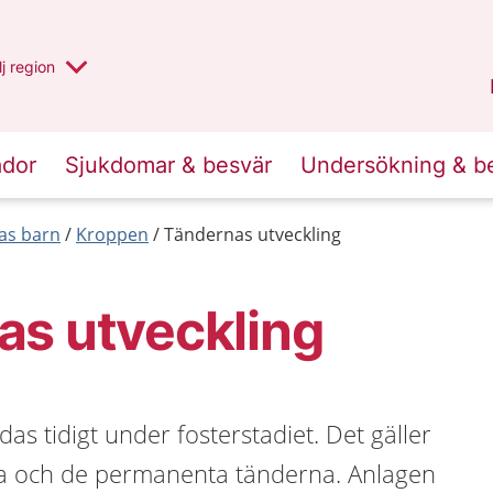
 har valt region
j
en annan
region
Västerbotten
.
ador
Sjukdomar & besvär
Undersökning & b
las barn
Kroppen
Tändernas utveckling
as utveckling
as tidigt under fosterstadiet. Det gäller
a och de permanenta tänderna. Anlagen