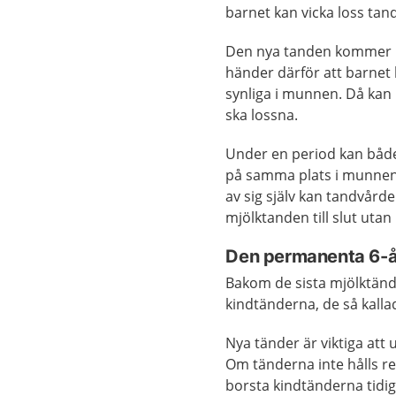
barnet kan vicka loss tan
Den nya tanden kommer up
händer därför att barne
synliga i munnen. Då kan 
ska lossna.
Under en period kan båd
på samma plats i munnen.
av sig själv kan tandvårde
mjölktanden till slut utan
Den permanenta 6-
Bakom de sista mjölktän
kindtänderna, de så kall
Nya tänder är viktiga att 
Om tänderna inte hålls re
borsta kindtänderna tidigt