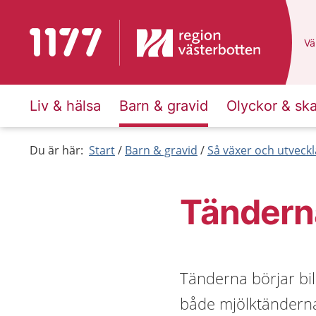
Till startsidan för 1177
Du
Väl
Liv & hälsa
Barn & gravid
Olyckor & sk
Du är här:
Start
Barn & gravid
Så växer och utveck
Tändern
Tänderna börjar bild
både mjölktändern