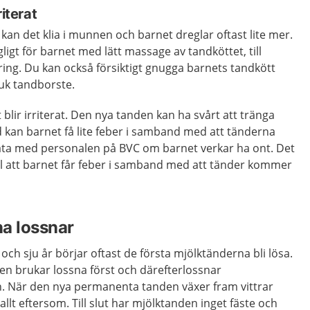
riterat
n det klia i munnen och barnet dreglar oftast lite mer.
ligt för barnet med lätt massage av tandköttet, till
ing. Du kan också försiktigt gnugga barnets tandkött
juk tandborste.
blir irriterat. Den nya tanden kan ha svårt att tränga
 kan barnet få lite feber i samband med att tänderna
ta med personalen på BVC om barnet verkar ha ont. Det
ll att barnet får feber i samband med att tänder kommer
a lossnar
och sju år börjar oftast de första mjölktänderna bli lösa.
n brukar lossna först och därefterlossnar
. När den nya permanenta tanden växer fram vittrar
llt eftersom. Till slut har mjölktanden inget fäste och