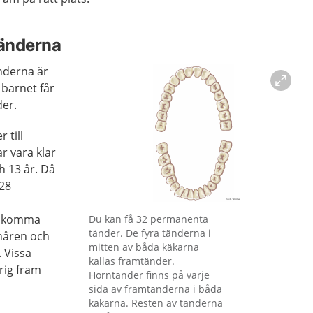
änderna
nderna är
barnet får
der.
 till
r vara klar
h 13 år. Då
 28
Förstora bilden
r komma
Du kan få 32 permanenta
tänder. De fyra tänderna i
onåren och
mitten av båda käkarna
. Vissa
kallas framtänder.
rig fram
Hörntänder finns på varje
sida av framtänderna i båda
käkarna. Resten av tänderna