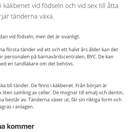
i käkbenet vid födseln och vid sex till åtta
jar tänderna växa.
dan vid födseln, men det är ovanligt.
na första tänder vid ett och ett halvt års ålder kan det
för personalen på barnavårdscentralen, BVC. De kan
 med en tandläkare om det behövs.
a bli tänder. De finns i käkbenet. Från början är
liten samling av celler. De mognar till emalj och dentin,
a består av. Tänderna växer ut, får sin riktiga form och
agras i anlagen.
rna kommer