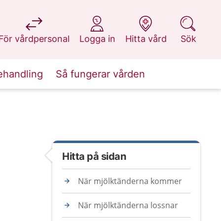
på 1177.se
på 1177.se
på 1177.se
på 1177.se
För vårdpersonal
Logga in
Hitta vård
Sök
ehandling
Så fungerar vården
Hitta på sidan
När mjölktänderna kommer
När mjölktänderna lossnar