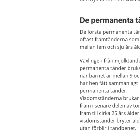
De permanenta t
De första permanenta tä
oftast framtänderna som 
mellan fem och sju års ål
Växlingen från mjölktänder
permanenta tänder bruka
när barnet är mellan 9 oc
har hen fått sammanlagt
permanenta tänder.
Visdomständerna bruka
fram i senare delen av t
fram till cirka 25 års ålder
visdomständer bryter ald
utan förblir i tandbenet.