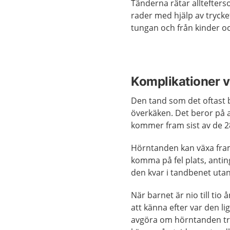
Tänderna rätar alltefterso
rader med hjälp av trycke
tungan och från kinder oc
Komplikationer v
Den tand som det oftast 
överkäken. Det beror på 
kommer fram sist av de 2
Hörntanden kan växa fram 
komma på fel plats, antin
den kvar i tandbenet uta
När barnet är nio till ti
att känna efter var den l
avgöra om hörntanden try