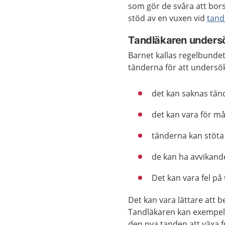
som gör de svåra att bors
stöd av en vuxen vid
tand
Tandläkaren unders
Barnet kallas regelbunde
tänderna för att undersö
det kan saknas tän
det kan vara för m
tänderna kan stöta
de kan ha avvikand
Det kan vara fel på
Det kan vara lättare att 
Tandläkaren kan exempelvi
den nya tanden att växa f