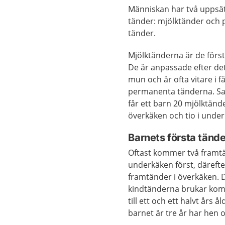
Människan har två uppsä
tänder: mjölktänder och
tänder.
Mjölktänderna är de förs
De är anpassade efter det 
mun och är ofta vitare i 
permanenta tänderna. S
får ett barn 20 mjölktänder
överkäken och tio i unde
Barnets första tände
Oftast kommer två framtä
underkäken först, därefte
framtänder i överkäken. 
kindtänderna brukar kom
till ett och ett halvt års å
barnet är tre år har hen o