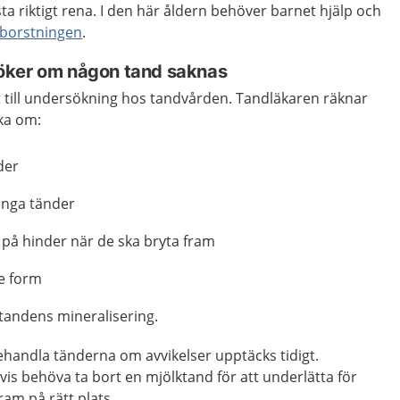
ta riktigt rena. I den här åldern behöver barnet hjälp och
borstningen
.
öker om någon tand saknas
t till undersökning hos tandvården. Tandläkaren räknar
ka om:
der
ånga tänder
 på hinder när de ska bryta fram
e form
 tandens mineralisering.
behandla tänderna om avvikelser upptäcks tidigt.
s behöva ta bort en mjölktand för att underlätta för
ram på rätt plats.