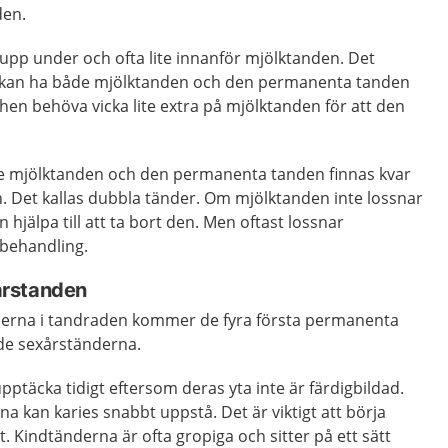
den.
p under och ofta lite innanför mjölktanden. Det
t kan ha både mjölktanden och den permanenta tanden
hen behöva vicka lite extra på mjölktanden för att den
e mjölktanden och den permanenta tanden finnas kvar
 Det kallas dubbla tänder. Om mjölktanden inte lossnar
n hjälpa till att ta bort den. Men oftast lossnar
 behandling.
årstanden
derna i tandraden kommer de fyra första permanenta
ade sexårständerna.
upptäcka tidigt eftersom deras yta inte är färdigbildad.
na kan karies snabbt uppstå. Det är viktigt att börja
. Kindtänderna är ofta gropiga och sitter på ett sätt