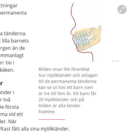
ttningar
 permanenta
ta tänderna.
lilla barnets
färgen än de
ammanlagt
: tio i
Förstora bilden
Bilden visar lite förenklat
rkäken.
hur mjölktänder och anlagen
till de permanenta tänderna
r
kan se ut hos ett barn som
nder i
är tre till fem år. Ett barn får
r två
20 mjölktänder och på
bilden är alla tänder
De första
framme.
ma vid ett
lder. När
ftast fått alla sina mjölktänder.