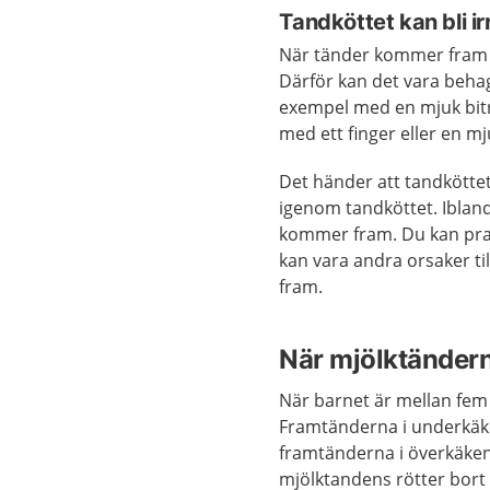
Tandköttet kan bli ir
När tänder kommer fram ka
Därför kan det vara behag
exempel med en mjuk bitr
med ett finger eller en m
Det händer att tandköttet 
igenom tandköttet. Ibland
kommer fram. Du kan pra
kan vara andra orsaker ti
fram.
När mjölktändern
När barnet är mellan fem 
Framtänderna i underkäke
framtänderna i överkäken
mjölktandens rötter bort a