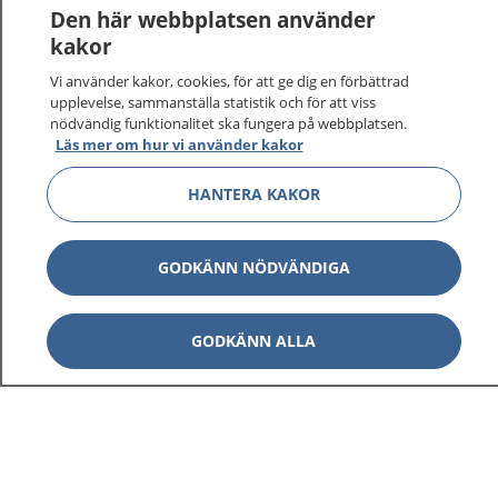
Logga in för att läsa din journal och göra dina
Den här webbplatsen använder
vårdärenden. Ring telefonnummer 1177 för
kakor
sjukvårdsrådgivning dygnet runt.
Vi använder kakor, cookies, för att ge dig en förbättrad
1177 ger dig råd när du vill må bättre.
upplevelse, sammanställa statistik och för att viss
nödvändig funktionalitet ska fungera på webbplatsen.
Läs mer om hur vi använder kakor
HANTERA KAKOR
Visa inn
1177 på flera språk
GODKÄNN NÖDVÄNDIGA
Visa inn
Om 1177
GODKÄNN ALLA
Visa inn
Kontakt
Behandling av personuppgifter