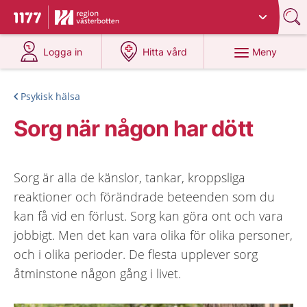
Du har valt region
Västerbotten
.
Till startsidan för 1177
på 1177.se
på 1177.se
Meny
Logga in
Hitta vård
Psykisk hälsa
Sorg när någon har dött
Sorg är alla de känslor, tankar, kroppsliga
reaktioner och förändrade beteenden som du
kan få vid en förlust. Sorg kan göra ont och vara
jobbigt. Men det kan vara olika för olika personer,
och i olika perioder. De flesta upplever sorg
åtminstone någon gång i livet.