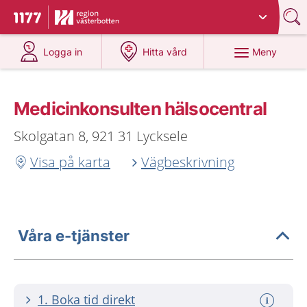
Du har valt region
Västerbotten
.
Till startsidan för 1177
på 1177.se
på 1177.se
Meny
Logga in
Hitta vård
Medicinkonsulten hälsocentral
Skolgatan 8, 921 31 Lycksele
Visa på karta
Vägbeskrivning
Våra e-tjänster
1. Boka tid direkt