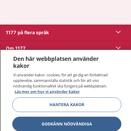
Visa inn
1177 på flera språk
Visa inn
Om 1177
Den här webbplatsen använder
Visa inn
Kontakt
kakor
Vi använder kakor, cookies, för att ge dig en förbättrad
upplevelse, sammanställa statistik och för att viss
Behandling av personuppgifter
nödvändig funktionalitet ska fungera på webbplatsen.
Läs mer om hur vi använder kakor
Hantering av kakor
HANTERA KAKOR
Inställningar för kakor
GODKÄNN NÖDVÄNDIGA