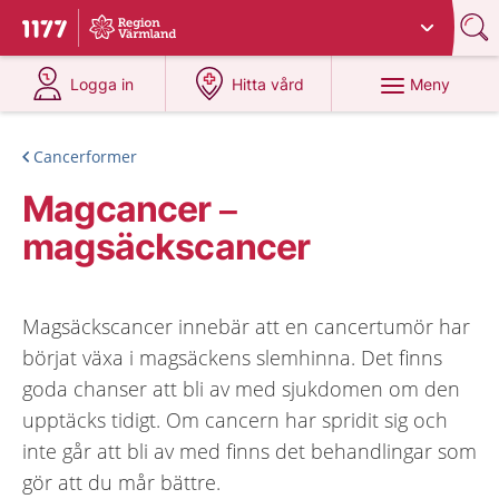
Du har valt region
Värmland
.
Till startsidan för 1177
på 1177.se
på 1177.se
Meny
Logga in
Hitta vård
Cancerformer
Magcancer –
magsäckscancer
Magsäckscancer innebär att en cancertumör har
börjat växa i magsäckens slemhinna. Det finns
goda chanser att bli av med sjukdomen om den
upptäcks tidigt. Om cancern har spridit sig och
inte går att bli av med finns det behandlingar som
gör att du mår bättre.