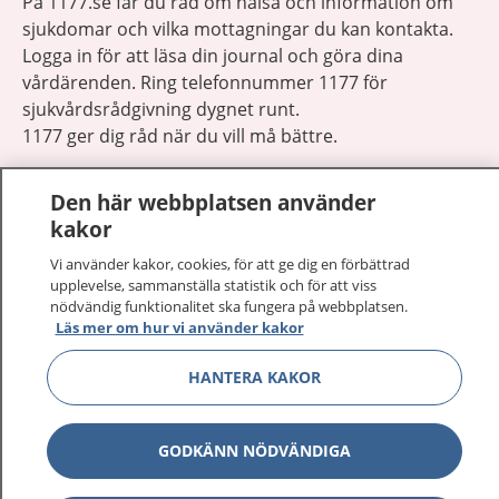
På 1177.se får du råd om hälsa och information om
sjukdomar och vilka mottagningar du kan kontakta.
Logga in för att läsa din journal och göra dina
vårdärenden. Ring telefonnummer 1177 för
sjukvårdsrådgivning dygnet runt.
1177 ger dig råd när du vill må bättre.
Den här webbplatsen använder
kakor
Vi använder kakor, cookies, för att ge dig en förbättrad
Visa inn
1177 på flera språk
upplevelse, sammanställa statistik och för att viss
nödvändig funktionalitet ska fungera på webbplatsen.
Läs mer om hur vi använder kakor
Visa inn
Om 1177
HANTERA KAKOR
Visa inn
Kontakt
GODKÄNN NÖDVÄNDIGA
Behandling av personuppgifter