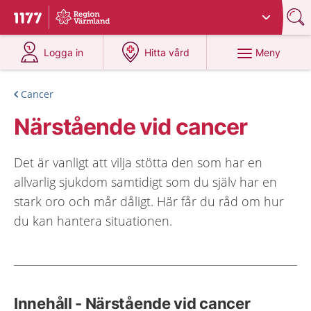
Du har valt region
Värmland
.
Till startsidan för 1177
på 1177.se
på 1177.se
Meny
Logga in
Hitta vård
Cancer
Närstående vid cancer
Det är vanligt att vilja stötta den som har en
allvarlig sjukdom samtidigt som du själv har en
stark oro och mår dåligt. Här får du råd om hur
du kan hantera situationen.
Innehåll - Närstående vid cancer