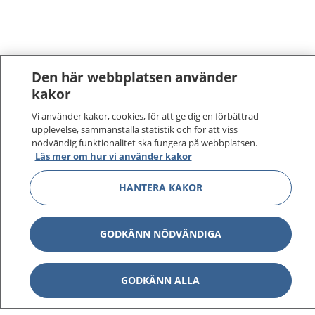
Den här webbplatsen använder
kakor
Vi använder kakor, cookies, för att ge dig en förbättrad
upplevelse, sammanställa statistik och för att viss
nödvändig funktionalitet ska fungera på webbplatsen.
Läs mer om hur vi använder kakor
1177
–
tryggt om din hälsa och vård
HANTERA KAKOR
På 1177.se får du råd om hälsa och information om
sjukdomar och vilka mottagningar du kan kontakta.
GODKÄNN NÖDVÄNDIGA
Logga in för att läsa din journal och göra dina
vårdärenden. Ring telefonnummer 1177 för
GODKÄNN ALLA
sjukvårdsrådgivning dygnet runt.
1177 ger dig råd när du vill må bättre.