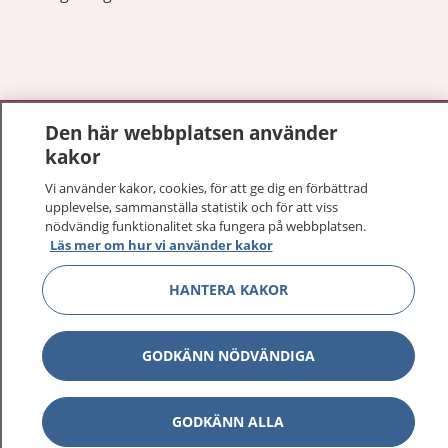
Visa inn
1177 på flera språk
Den här webbplatsen använder
kakor
Visa inn
Om 1177
Vi använder kakor, cookies, för att ge dig en förbättrad
upplevelse, sammanställa statistik och för att viss
Visa inn
nödvändig funktionalitet ska fungera på webbplatsen.
Kontakt
Läs mer om hur vi använder kakor
HANTERA KAKOR
Behandling av personuppgifter
GODKÄNN NÖDVÄNDIGA
Hantering av kakor
Inställningar för kakor
GODKÄNN ALLA