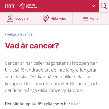
Du har valt region
Värmland
.
Till startsidan för 1177
på 1177.se
på 1177.se
Meny
Logga in
Hitta vård
Fakta om cancer
Vad är cancer?
Cancer är när celler någonstans i kroppen har
blivit så förändrade att de inte längre fungerar
som de ska. Det kan påverka olika delar av
kroppen. Det finns olika orsaker till cancer, och
det finns många olika cancersjukdomar.
Det här är typiskt för
celler
som har blivit