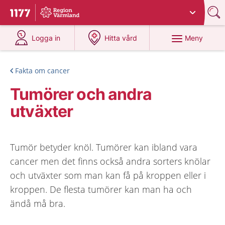
Du har valt region
Värmland
.
Till startsidan för 1177
på 1177.se
på 1177.se
Meny
Logga in
Hitta vård
Fakta om cancer
Tumörer och andra
utväxter
Tumör betyder knöl. Tumörer kan ibland vara
cancer men det finns också andra sorters knölar
och utväxter som man kan få på kroppen eller i
kroppen. De flesta tumörer kan man ha och
ändå må bra.