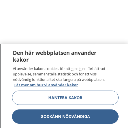
Den här webbplatsen använder
kakor
Vi använder kakor, cookies, för att ge dig en förbättrad
upplevelse, sammanställa statistik och för att viss
nödvändig funktionalitet ska fungera på webbplatsen.
Läs mer om hur vi använder kakor
1177
–
tryggt om din hälsa och vård
HANTERA KAKOR
På 1177.se får du råd om hälsa och information om
sjukdomar och vilka mottagningar du kan kontakta.
GODKÄNN NÖDVÄNDIGA
Logga in för att läsa din journal och göra dina
vårdärenden. Ring telefonnummer 1177 för