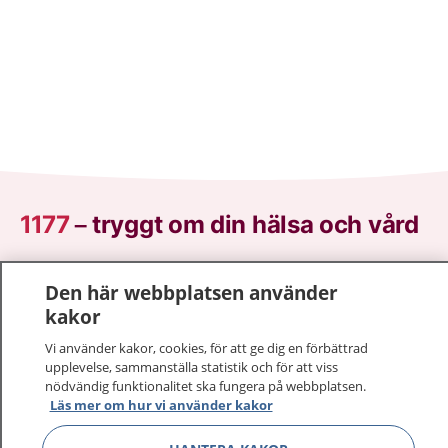
1177
–
tryggt om din hälsa och vård
På 1177.se får du råd om hälsa och information om
Den här webbplatsen använder
sjukdomar och vilka mottagningar du kan kontakta.
kakor
Logga in för att läsa din journal och göra dina
vårdärenden. Ring telefonnummer 1177 för
Vi använder kakor, cookies, för att ge dig en förbättrad
sjukvårdsrådgivning dygnet runt.
upplevelse, sammanställa statistik och för att viss
nödvändig funktionalitet ska fungera på webbplatsen.
1177 ger dig råd när du vill må bättre.
Läs mer om hur vi använder kakor