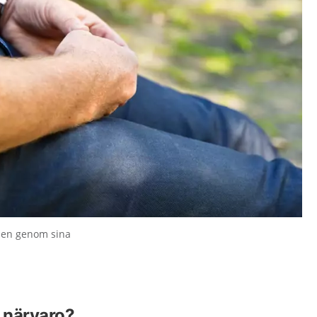
den genom sina
 närvaro?