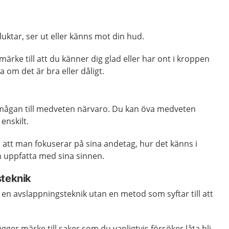
uktar, ser ut eller känns mot din hud.
märke till att du känner dig glad eller har ont i kroppen
 om det är bra eller dåligt.
rmågan till medveten närvaro. Du kan öva medveten
enskilt.
 att man fokuserar på sina andetag, hur det känns i
 uppfatta med sina sinnen.
steknik
en avslappningsteknik utan en metod som syftar till att
gger märke till saker som du vanligtvis försöker låta bli