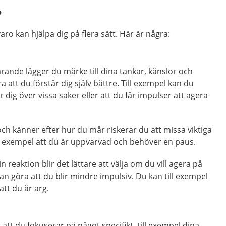
?
ro kan hjälpa dig på flera sätt. Här är några:
ande lägger du märke till dina tankar, känslor och
a att du förstår dig själv bättre. Till exempel kan du
 dig över vissa saker eller att du får impulser att agera
ch känner efter hur du mår riskerar du att missa viktiga
ll exempel att du är uppvarvad och behöver en paus.
n reaktion blir det lättare att välja om du vill agera på
kan göra att du blir mindre impulsiv. Du kan till exempel
 att du är arg.
att du fokuserar på något specifikt, till exempel dina