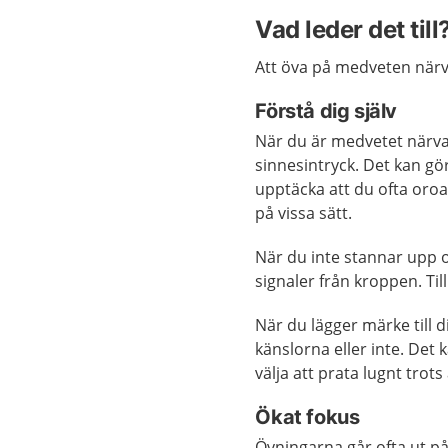
Vad leder det till
Att öva på medveten närva
Förstå dig själv
När du är medvetet närvar
sinnesintryck. Det kan gör
upptäcka att du ofta oroar
på vissa sätt.
När du inte stannar upp o
signaler från kroppen. Ti
När du lägger märke till di
känslorna eller inte. Det 
välja att prata lugnt trots
Ökat fokus
Övningarna går ofta ut på 