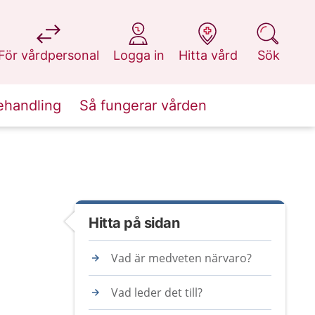
på 1177.se
på 1177.se
på 1177.se
på 1177.se
För vårdpersonal
Logga in
Hitta vård
Sök
ehandling
Så fungerar vården
Hitta på sidan
Vad är medveten närvaro?
Vad leder det till?