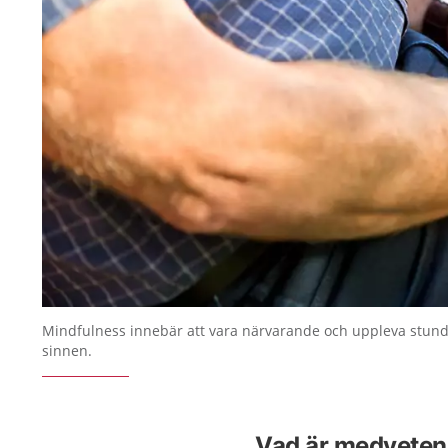
Mindfulness innebär att vara närvarande och uppleva stun
sinnen.
Vad är medveten