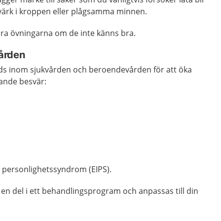
l värk i kroppen eller plågsamma minnen.
 göra övningarna om de inte känns bra.
ården
s inom sjukvården och beroendevården för att öka
jande besvär:
t personlighetssyndrom (EIPS).
en del i ett behandlingsprogram och anpassas till din