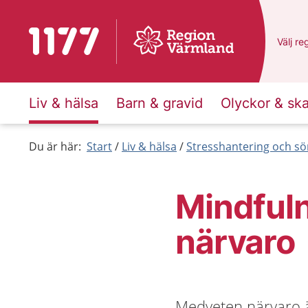
Till startsidan för 1177
Du har
Välj
en
re
Liv & hälsa
Barn & gravid
Olyckor & sk
Du är här:
Start
Liv & hälsa
Stresshantering och s
Mindful
närvaro
Medveten närvaro 