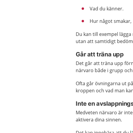
Vad du känner.
Hur något smakar, l
Du kan till exempel lägga 
utan att samtidigt bedöma
Går att träna upp
Det går att träna upp fö
närvaro både i grupp och 
Ofta går övningarna ut på
kroppen och vad man kan
Inte en avslappning
Medveten närvaro är inte 
aktivera dina sinnen.
Det kan innebära att du lä