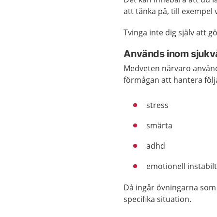
att tänka på, till exempe
Tvinga inte dig själv att
Används inom sjukv
Medveten närvaro använd
förmågan att hantera föl
stress
smärta
adhd
emotionell instabil
Då ingår övningarna som 
specifika situation.