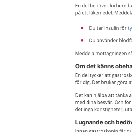
En del behöver förbereda 
på ett läkemedel. Meddel
Du tar insulin för
t
Du använder blodf
Meddela mottagningen så s
Om det känns obehag
En del tycker att gastros
för dig. Det brukar göra a
Det kan hjälpa att tänka a
med dina besvär. Och för
det inga konstigheter, uta
Lugnande och bedö
Innan gastroskopin får d