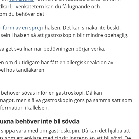
odkärl. I venkatetern kan du få lugnande och
om du behöver det.
i form av en sprej
i halsen. Det kan smaka lite beskt.
ln i halsen så att gastroskopin blir mindre obehaglig.
valget svullnar när bedövningen börjar verka.
n om du tidigare har fått en allergisk reaktion av
pel hos tandläkaren.
n behöver sövas inför en gastroskopi. Då kan
ig något, men själva gastroskopin görs på samma sätt som
formation i kallelsen.
uxna behöver inte bli sövda
att slippa vara med om gastroskopin. Då kan det hjälpa att
as som ett enklare medicinskt ingrepp än att bli sövd. De