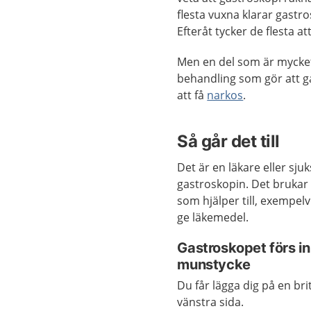
flesta vuxna klarar gastr
Efteråt tycker de flesta at
Men en del som är mycket 
behandling som gör att ga
att få
narkos
.
Så går det till
Det är en läkare eller sj
gastroskopin. Det brukar
som hjälper till, exempelv
ge läkemedel.
Gastroskopet förs i
munstycke
Du får lägga dig på en bri
vänstra sida.