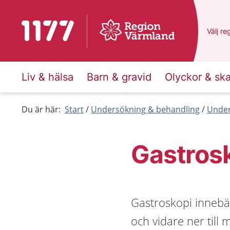
Till startsidan för 1177
Du har
Välj
en
re
Liv & hälsa
Barn & gravid
Olyckor & sk
Du är här:
Start
Undersökning & behandling
Under
Gastros
Gastroskopi innebär
och vidare ner til