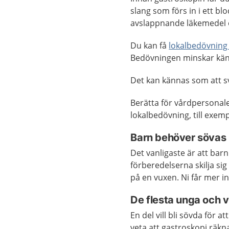
slang som förs in i ett bl
avslappnande läkemedel 
Du kan få
lokalbedövning 
Bedövningen minskar känse
Det kan kännas som att s
Berätta för vårdpersonale
lokalbedövning, till exem
Barn behöver sövas
Det vanligaste är att bar
förberedelserna skilja s
på en vuxen. Ni får mer in
De flesta unga och v
En del vill bli sövda för 
veta att gastroskopi räkn