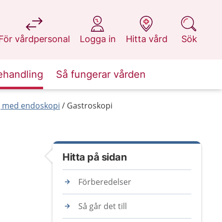
på 1177.se
på 1177.se
på 1177.se
på 1177.se
För vårdpersonal
Logga in
Hitta vård
Sök
ehandling
Så fungerar vården
g med endoskopi
Gastroskopi
Hitta på sidan
Förberedelser
Så går det till