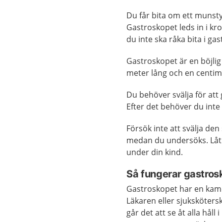
Du får bita om ett munsty
Gastroskopet leds in i kr
du inte ska råka bita i ga
Gastroskopet är en böjli
meter lång och en centim
Du behöver svälja för att
Efter det behöver du inte
Försök inte att svälja de
medan du undersöks. Låt 
under din kind.
Så fungerar gastros
Gastroskopet har en kame
Läkaren eller sjuksköters
går det att se åt alla hål