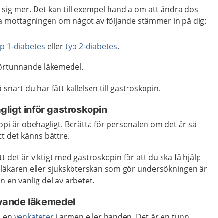
sig mer. Det kan till exempel handla om att ändra dos
a mottagningen om något av följande stämmer in på dig:
yp 1-diabetes
eller
typ 2-diabetes
.
örtunnande läkemedel.
nart du har fått kallelsen till gastroskopin.
ligt inför gastroskopin
kopi är obehagligt. Berätta för personalen om det är så
tt det känns bättre.
tt det är viktigt med gastroskopin för att du ska få hjälp
 läkaren eller sjuksköterskan som gör undersökningen är
n en vanlig del av arbetet.
vande läkemedel
u en
venkateter
i armen eller handen. Det är en tunn