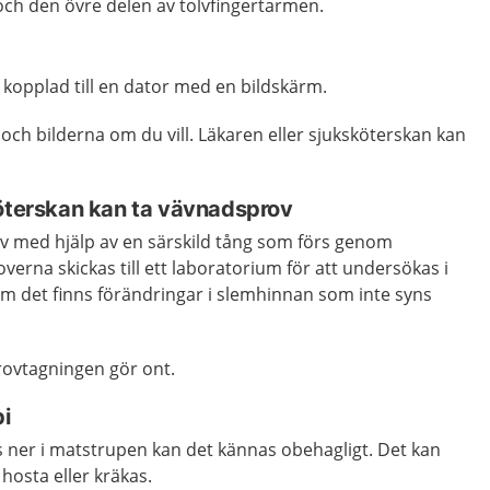
h den övre delen av tolvfingertarmen.
kopplad till en dator med en bildskärm.
och bilderna om du vill. Läkaren eller sjuksköterskan kan
köterskan kan ta vävnadsprov
ov med hjälp av en särskild tång som förs genom
erna skickas till ett laboratorium för att undersökas i
om det finns förändringar i slemhinnan som inte syns
provtagningen gör ont.
i
s ner i matstrupen kan det kännas obehagligt. Det kan
hosta eller kräkas.