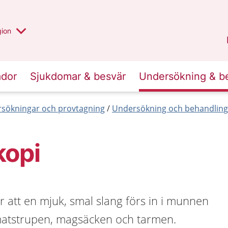
 valt region
 annan
gion
Värmland
.
ador
Sjukdomar & besvär
Undersökning & b
sökningar och provtagning
Undersökning och behandlin
kopi
 att en mjuk, smal slang förs in i munnen
l matstrupen, magsäcken och tarmen.