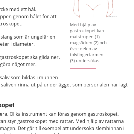
cke med ett hål.
oppen genom hålet för att
Förstora bilden
stroskopet.
Med hjälp av
gastroskopet kan
g slang som är ungefär en
matstrupen (1),
magsäcken (2) och
eter i diameter.
övre delen av
tolvfingertarmen
 gastroskopet ska glida ner.
(3) undersökas.
 göra något mer.
n saliv som bildas i munnen
saliven rinna ut på underlägget som personalen har lagt
kopet
ra. Olika instrument kan föras genom gastroskopet.
kan styr gastroskopet med rattar. Med hjälp av rattarna
l i magen. Det går till exempel att undersöka slemhinnan i