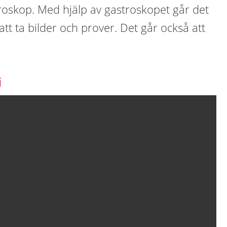
roskop. Med hjälp av gastroskopet går det
att ta bilder och prover. Det går också att
i