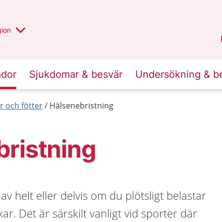
 valt region
 annan
gion
Värmland
.
ador
Sjukdomar & besvär
Undersökning & b
 och fötter
Hälsenebristning
ristning
v helt eller delvis om du plötsligt belastar
r. Det är särskilt vanligt vid sporter där