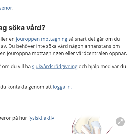
senor
.
jag söka vård?
ller en
jouröppen mottagning
så snart det går om du
tt av. Du behöver inte söka vård någon annanstans om
s den jouröppna mottagningen eller vårdcentralen öppnar.
 om du vill ha
sjukvårdsrådgivning
och hjälp med var du
 du kontakta genom att
logga in.
 beror på hur
fysiskt aktiv