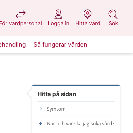
på 1177.se
på 1177.se
på 1177.se
på 1177.se
För vårdpersonal
Logga in
Hitta vård
Sök
ehandling
Så fungerar vården
Hitta på sidan
Symtom
När och var ska jag söka vård?