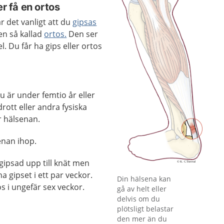
er få en ortos
r det vanligt att du
gipsas
en så kallad
ortos.
Den ser
. Du får ha gips eller ortos
 är under femtio år eller
rott eller andra fysiska
r hälsenan.
enan ihop.
 gipsad upp till knät men
a gipset i ett par veckor.
Förstora bilden
Din hälsena kan
s i ungefär sex veckor.
gå av helt eller
delvis om du
plötsligt belastar
den mer än du