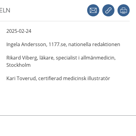
Dela via mejl
Kopiera län
Skr
KELN
2025-02-24
Ingela
Andersson,
1177.se, nationella redaktionen
Rikard
Viberg,
läkare, specialist i allmänmedicin,
Stockholm
Kari
Toverud,
certifierad medicinsk illustratör