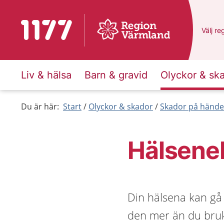
Till startsidan för 1177
Du har
Välj
en
re
Liv & hälsa
Barn & gravid
Olyckor & sk
Du är här:
Start
Olyckor & skador
Skador på händer
Hälseneb
Din hälsena kan gå a
den mer än du bruka