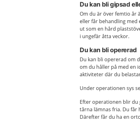
Du kan bli gipsad ell
Om du är över femtio år ä
eller får behandling med 
ut som en hård plaststövel
i ungefär åtta veckor.
Du kan bli opererad
Du kan bli opererad om du
om du håller på med en id
aktiviteter där du belasta
Under operationen sys s
Efter operationen blir du
tårna lämnas fria. Du får h
Därefter får du ha en orto