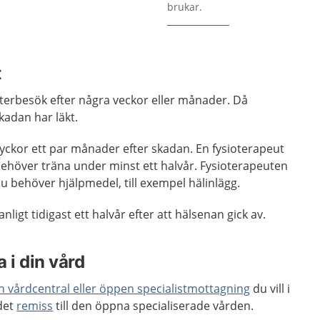
brukar.
t
terbesök efter några veckor eller månader. Då
kadan har läkt.
ckor ett par månader efter skadan. En fysioterapeut
 behöver träna under minst ett halvår. Fysioterapeuten
u behöver hjälpmedel, till exempel hälinlägg.
ligt tidigast ett halvår efter att hälsenan gick av.
 i din vård
en vårdcentral eller öppen specialistmottagning
du vill i
 det
remiss
till den öppna specialiserade vården.