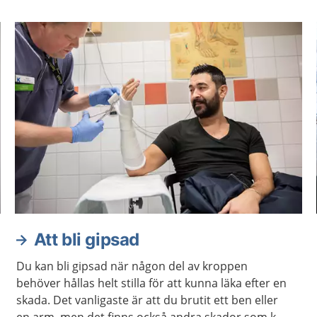
Att bli gipsad
Du kan bli gipsad när någon del av kroppen
behöver hållas helt stilla för att kunna läka efter en
skada. Det vanligaste är att du brutit ett ben eller
en arm, men det finns också andra skador som kan