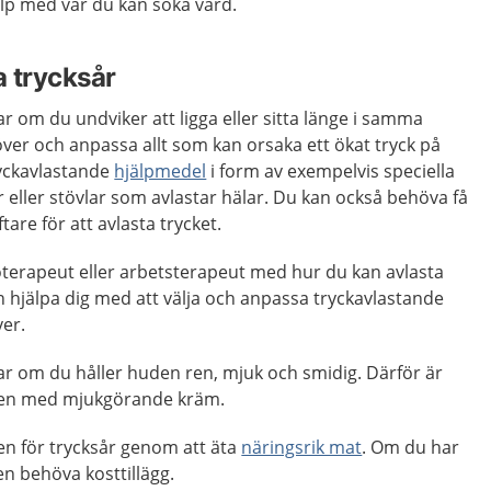
p med var du kan söka vård.
 trycksår
ar om du undviker att ligga eller sitta länge i samma
över och anpassa allt som kan orsaka ett ökat tryck på
yckavlastande
hjälpmedel
i form av exempelvis speciella
eller stövlar som avlastar hälar. Du kan också behöva få
tare för att avlasta trycket.
ioterapeut eller arbetsterapeut med hur du kan avlasta
n hjälpa dig med att välja och anpassa tryckavlastande
er.
ar om du håller huden ren, mjuk och smidig. Därför är
uden med mjukgörande kräm.
en för trycksår genom att äta
näringsrik mat
. Om du har
en behöva kosttillägg.