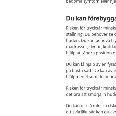
bedöma symtom eller hjäl
Du kan förebygga
Risken för trycksår minsk
ställning. Du behöver se 
huden. Du kan behöva tr
madrasser, dynor, kuddar 
hjälp att ändra position of
Du kan få hjälp av en fys
på bästa sätt. De kan äve
hjälpmedel som du behöv
Risken för trycksår minsk
det bra att smörja in h
Du kan också minska risk
ett svårläkt sår kan du äv