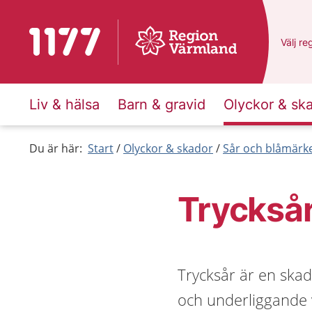
Till startsidan för 1177
Du har
Välj
en
re
Liv & hälsa
Barn & gravid
Olyckor & sk
Du är här:
Start
Olyckor & skador
Sår och blåmärk
Tryckså
Trycksår är en ska
och underliggande v