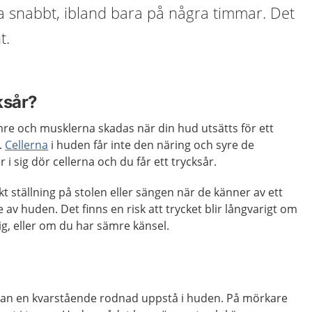
 snabbt, ibland bara på några timmar. Det
t.
ksår?
mre och musklerna skadas när din hud utsätts för ett
k.
Cellerna
i huden får inte den näring och syre de
 i sig dör cellerna och du får ett trycksår.
t ställning på stolen eller sängen när de känner av ett
av huden. Det finns en risk att trycket blir långvarigt om
ig, eller om du har sämre känsel.
 kan en kvarstående rodnad uppstå i huden. På mörkare