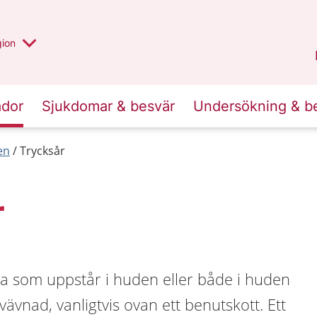
 valt region
 annan
gion
Värmland
.
ador
Sjukdomar & besvär
Undersökning & b
en
Trycksår
r
da som uppstår i huden eller både i huden
ävnad, vanligtvis ovan ett benutskott. Ett