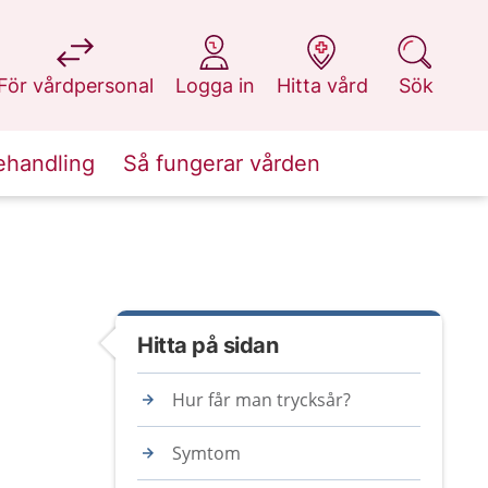
på 1177.se
på 1177.se
på 1177.se
på 1177.se
För vårdpersonal
Logga in
Hitta vård
Sök
ehandling
Så fungerar vården
Hitta på sidan
Hur får man trycksår?
Symtom