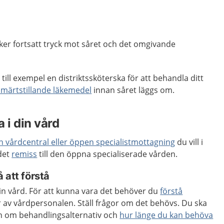
viker fortsatt tryck mot såret och det omgivande
till exempel en distriktssköterska för att behandla ditt
smärtstillande läkemedel
innan såret läggs om.
 i din vård
en vårdcentral eller öppen specialistmottagning
du vill i
 det
remiss
till den öppna specialiserade vården.
 att förstå
 din vård. För att kunna vara det behöver du
förstå
 av vårdpersonalen. Ställ frågor om det behövs. Du ska
ion om behandlingsalternativ och
hur länge du kan behöva