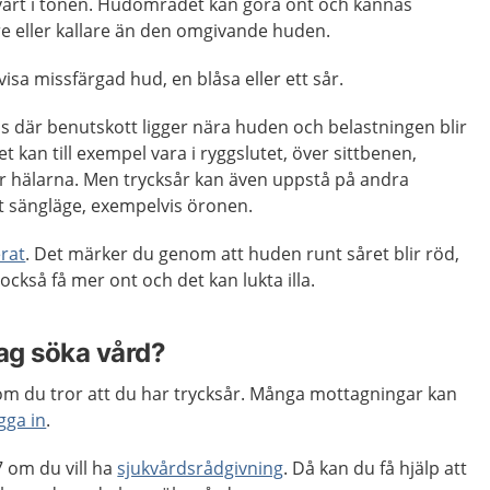
vart i tonen. Hudområdet kan göra ont och kännas
e eller kallare än den omgivande huden.
isa missfärgad hud, en blåsa eller ett sår.
is där benutskott ligger nära huden och belastningen blir
et kan till exempel vara i ryggslutet, över sittbenen,
er hälarna. Men trycksår kan även uppstå på andra
gt sängläge, exempelvis öronen.
erat
. Det märker du genom att huden runt såret blir röd,
ckså få mer ont och det kan lukta illa.
jag söka vård?
m du tror att du har trycksår. Många mottagningar kan
gga in
.
 om du vill ha
sjukvårdsrådgivning
. Då kan du få hjälp att