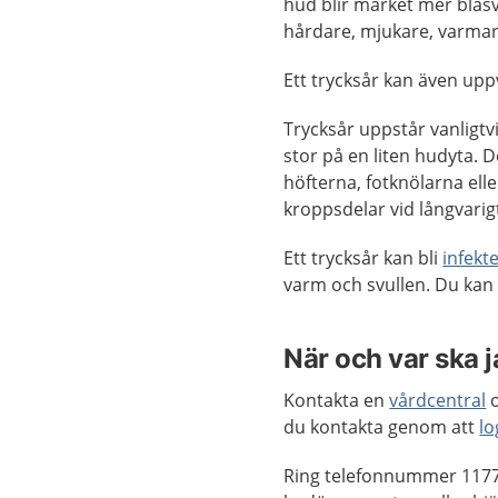
hud blir märket mer blås
hårdare, mjukare, varmar
Ett trycksår kan även uppv
Trycksår uppstår vanligtv
stor på en liten hudyta. D
höfterna, fotknölarna ell
kroppsdelar vid långvari
Ett trycksår kan bli
infekt
varm och svullen. Du kan o
När och var ska 
Kontakta en
vårdcentral
o
du kontakta genom att
lo
Ring telefonnummer 1177