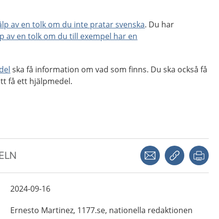
jälp av en tolk om du inte pratar svenska
. Du har
lp av en tolk om du till exempel har en
del
ska få information om vad som finns. Du ska också få
tt få ett hjälpmedel.
Dela via mejl
Kopiera län
Skr
KELN
2024-09-16
Ernesto
Martinez,
1177.se, nationella redaktionen