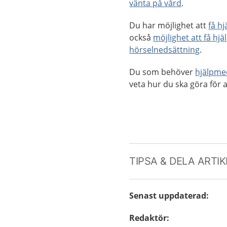
vänta på vård
.
Du har möjlighet att
få h
också
möjlighet att få hjä
hörselnedsättning
.
Du som behöver
hjälpme
veta hur du ska göra för a
TIPSA & DELA ARTI
Senast uppdaterad
:
Redaktör
: