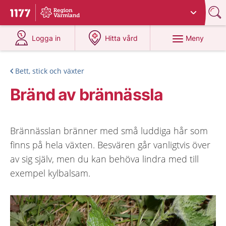
Du har valt region
Värmland
.
Till startsidan för 1177
på 1177.se
på 1177.se
Meny
Logga in
Hitta vård
Bett, stick och växter
Bränd av brännässla
Brännässlan bränner med små luddiga hår som
finns på hela växten. Besvären går vanligtvis över
av sig själv, men du kan behöva lindra med till
exempel kylbalsam.