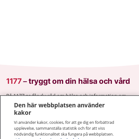
1177
–
tryggt om din hälsa och vård
På 1177.se får du råd om hälsa och information om
sjukdomar och vilka mottagningar du kan kontakta.
Den här webbplatsen använder
Logga in för att läsa din journal och göra dina
kakor
vårdärenden. Ring telefonnummer 1177 för
Vi använder kakor, cookies, för att ge dig en förbättrad
sjukvårdsrådgivning dygnet runt.
upplevelse, sammanställa statistik och för att viss
1177 ger dig råd när du vill må bättre.
nödvändig funktionalitet ska fungera på webbplatsen.