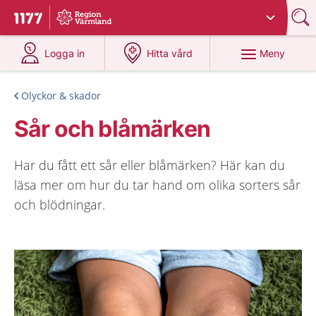
Du har valt region
Värmland
.
Till startsidan för 1177
på 1177.se
på 1177.se
Meny
Logga in
Hitta vård
Olyckor & skador
Sår och blåmärken
Har du fått ett sår eller blåmärken? Här kan du
läsa mer om hur du tar hand om olika sorters sår
och blödningar.