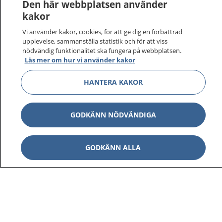
Den här webbplatsen använder
kakor
På 1177.se får du råd om hälsa och information om
Vi använder kakor, cookies, för att ge dig en förbättrad
sjukdomar och vilka mottagningar du kan kontakta.
upplevelse, sammanställa statistik och för att viss
Logga in för att läsa din journal och göra dina
nödvändig funktionalitet ska fungera på webbplatsen.
vårdärenden. Ring telefonnummer 1177 för
Läs mer om hur vi använder kakor
sjukvårdsrådgivning dygnet runt.
1177 ger dig råd när du vill må bättre.
HANTERA KAKOR
GODKÄNN NÖDVÄNDIGA
Visa inn
GODKÄNN ALLA
1177 på flera språk
Visa inn
Om 1177
Visa inn
Kontakt