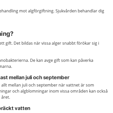
behandling mot algförgiftning. Sjukvården behandlar dig
ning?
tt gift. Det bildas när vissa alger snabbt förökar sig i
yanobakterierna. De kan avge gift som
kan påverka
rmarna.
ast mellan juli och september
allt mellan juli och september när vattnet är som
ningar och algblomningar inom vissa områden kan också
året.
 bräckt vatten