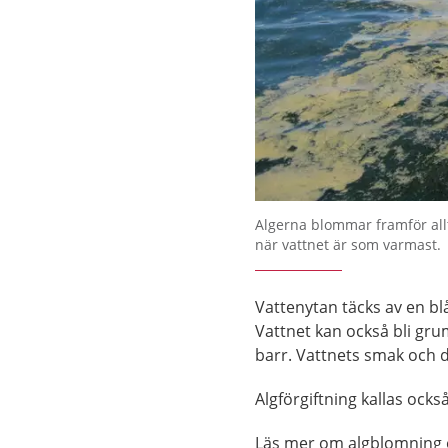
Algerna blommar framför all
när vattnet är som varmast.
Vattenytan täcks av en bl
Vattnet kan också bli gru
barr. Vattnets smak och 
Algförgiftning kallas också
Läs mer om algblomning o