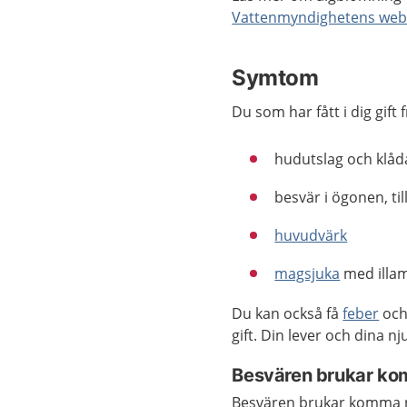
Vattenmyndighetens web
Symtom
Du som har fått i dig gift 
hudutslag och klåd
besvär i ögonen, ti
huvudvärk
magsjuka
med illam
Du kan också få
feber
och 
gift. Din lever och dina n
Besvären brukar ko
Besvären brukar komma någ