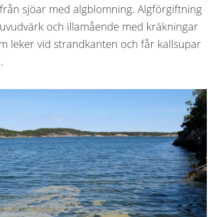
k från sjöar med algblomning. Algförgiftning
huvudvärk och illamående med kräkningar
m leker vid strandkanten och får kallsupar
.