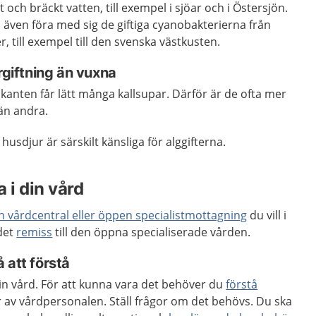
t och bräckt vatten, till exempel i sjöar och i Östersjön.
även föra med sig de giftiga cyanobakterierna från
r, till exempel till den svenska västkusten.
rgiftning än vuxna
kanten får lätt många kallsupar. Därför är de ofta mer
 än andra.
usdjur är särskilt känsliga för alggifterna.
 i din vård
en vårdcentral eller öppen specialistmottagning
du vill i
 det
remiss
till den öppna specialiserade vården.
 att förstå
 din vård. För att kunna vara det behöver du
förstå
 av vårdpersonalen. Ställ frågor om det behövs. Du ska