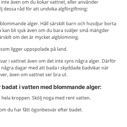
r inte även om du kokar vattnet, eller använder
j dessa råd för att undvika algförgiftning:
blommande alger. Håll särskilt barn och husdjur borta
u kan bli sjuk även om du bara sväljer små mängder
särskilt om det är mycket algblomning.
 som ligger uppspolade på land.
 kvar i vattnet även om det inte syns några alger. Därför
ta några dagar med att bada i skyddade badvikar när
ver, även om vattnet ser bra ut.
r badat i vatten med blommande alger:
 hela kroppen. Skölj noga med rent vatten.
om du har fått ögonbesvär efter badet.