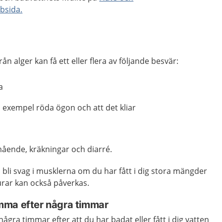
bsida.
från alger kan få ett eller flera av följande besvär:
a
ll exempel röda ögon och att det kliar
ående, kräkningar och diarré.
bli svag i musklerna om du har fått i dig stora mängder
jurar kan också påverkas.
mma efter några timmar
ra timmar efter att du har badat eller fått i dig vatten