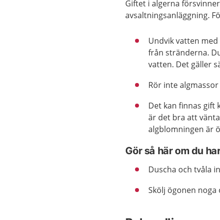
Giftet i algerna försvinne
avsaltningsanläggning. Föl
Undvik vatten med 
från stränderna. D
vatten. Det gäller 
Rör inte algmassor
Det kan finnas gift
är det bra att vän
algblomningen är ö
Gör så här om du ha
Duscha och tvåla in
Skölj ögonen noga 