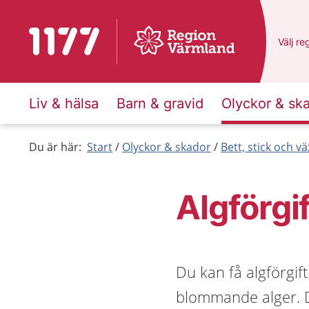
Till startsidan för 1177
Du har
Välj
en
re
Liv & hälsa
Barn & gravid
Olyckor & sk
Du är här:
Start
Olyckor & skador
Bett, stick och vä
Algförgi
Du kan få algförgif
blommande alger. D