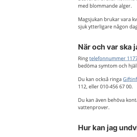
med blommande alger.
Magsjukan brukar vara kva
sjuk ytterligare någon dag
När och var ska 
Ring
telefonnummer 117
bedöma symtom och hjälp
Du kan också ringa
Gifti
112, eller 010-456 67 00.
Du kan även behöva kont
vattenprover.
Hur kan jag undv