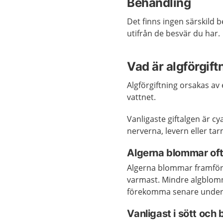
Behandling
Det finns ingen särskild 
utifrån de besvär du har.
Vad är algförgift
Algförgiftning orsakas av e
vattnet.
Vanligaste giftalgen är c
nerverna, levern eller ta
Algerna blommar oft
Algerna blommar framför 
varmast. Mindre algblom
förekomma senare under 
Vanligast i sött och