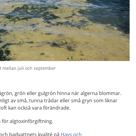
t mellan juli och september
ågrön, grön eller gulgrön hinna när algerna blommar.
mligt av små, tunna trådar eller små gryn som liknar
doft kan också vara förändrade.
 för algtoxinförgiftning.
ch badvattnets kvalité på
Havs och