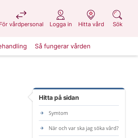
på 1177.se
på 1177.se
på 1177.se
på 1177.se
För vårdpersonal
Logga in
Hitta vård
Sök
ehandling
Så fungerar vården
Hitta på sidan
Symtom
När och var ska jag söka vård?