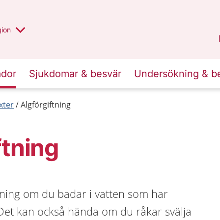
 valt region
 annan
gion
Värmland
.
ador
Sjukdomar & besvär
Undersökning & b
xter
Algförgiftning
ftning
tning om du badar i vatten som har
et kan också hända om du råkar svälja