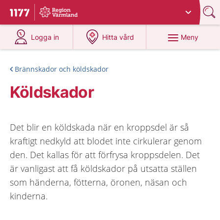
Du har valt region
Värmland
.
Till startsidan för 1177
på 1177.se
på 1177.se
Meny
Logga in
Hitta vård
Brännskador och köldskador
Köldskador
Det blir en köldskada när en kroppsdel är så
kraftigt nedkyld att blodet inte cirkulerar genom
den. Det kallas för att förfrysa kroppsdelen. Det
är vanligast att få köldskador på utsatta ställen
som händerna, fötterna, öronen, näsan och
kinderna.