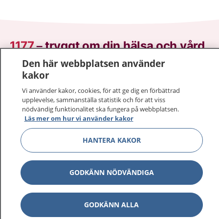
1177
–
tryggt om din hälsa och vård
Den här webbplatsen använder
På 1177.se får du råd om hälsa och information om
kakor
sjukdomar och vilka mottagningar du kan kontakta.
Vi använder kakor, cookies, för att ge dig en förbättrad
Logga in för att läsa din journal och göra dina
upplevelse, sammanställa statistik och för att viss
vårdärenden. Ring telefonnummer 1177 för
nödvändig funktionalitet ska fungera på webbplatsen.
sjukvårdsrådgivning dygnet runt.
Läs mer om hur vi använder kakor
1177 ger dig råd när du vill må bättre.
HANTERA KAKOR
GODKÄNN NÖDVÄNDIGA
Visa inn
1177 på flera språk
GODKÄNN ALLA
Visa inn