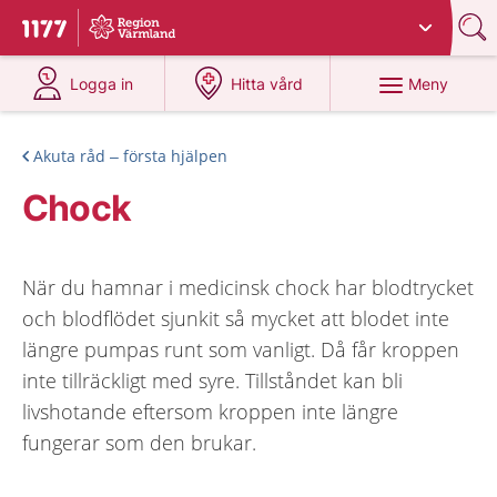
Du har valt region
Värmland
.
Till startsidan för 1177
på 1177.se
på 1177.se
Meny
Logga in
Hitta vård
Akuta råd – första hjälpen
Chock
När du hamnar i medicinsk chock har blodtrycket
och blodflödet sjunkit så mycket att blodet inte
längre pumpas runt som vanligt. Då får kroppen
inte tillräckligt med syre. Tillståndet kan bli
livshotande eftersom kroppen inte längre
fungerar som den brukar.