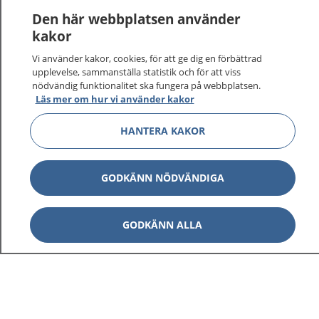
Logga in för att läsa din journal och göra dina
Den här webbplatsen använder
vårdärenden. Ring telefonnummer 1177 för
kakor
sjukvårdsrådgivning dygnet runt.
Vi använder kakor, cookies, för att ge dig en förbättrad
1177 ger dig råd när du vill må bättre.
upplevelse, sammanställa statistik och för att viss
nödvändig funktionalitet ska fungera på webbplatsen.
Läs mer om hur vi använder kakor
HANTERA KAKOR
Visa inn
1177 på flera språk
GODKÄNN NÖDVÄNDIGA
Visa inn
Om 1177
GODKÄNN ALLA
Visa inn
Kontakt
Behandling av personuppgifter