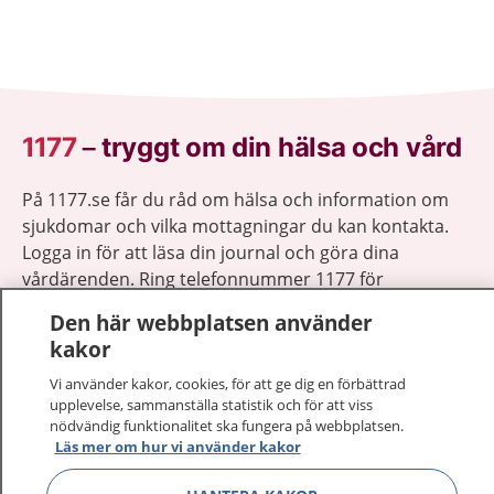
1177
–
tryggt om din hälsa och vård
På 1177.se får du råd om hälsa och information om
sjukdomar och vilka mottagningar du kan kontakta.
Logga in för att läsa din journal och göra dina
vårdärenden. Ring telefonnummer 1177 för
sjukvårdsrådgivning dygnet runt.
Den här webbplatsen använder
1177 ger dig råd när du vill må bättre.
kakor
Vi använder kakor, cookies, för att ge dig en förbättrad
upplevelse, sammanställa statistik och för att viss
nödvändig funktionalitet ska fungera på webbplatsen.
Läs mer om hur vi använder kakor
Visa inn
1177 på flera språk