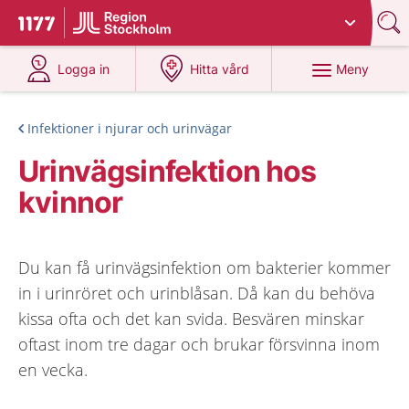
Du har valt region
Stockholms län
.
Till startsidan för 1177
på 1177.se
på 1177.se
Meny
Logga in
Hitta vård
Infektioner i njurar och urinvägar
Urinvägsinfektion hos
kvinnor
Du kan få urinvägsinfektion om bakterier kommer
in i urinröret och urinblåsan. Då kan du behöva
kissa ofta och det kan svida. Besvären minskar
oftast inom tre dagar och brukar försvinna inom
en vecka.