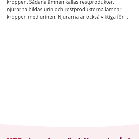
kroppen. Sådana ämnen kallas restprodukter. I
njurarna bildas urin och restprodukterna lämnar
kroppen med urinen. Njurarna är också viktiga för att
reglera vattenbalansen, saltbalansen och blodtrycket
i kroppen.