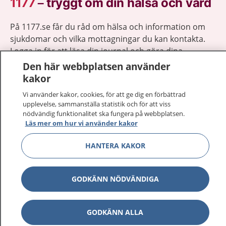
1177
–
tryggt om din hälsa och vård
På 1177.se får du råd om hälsa och information om
sjukdomar och vilka mottagningar du kan kontakta.
Logga in för att läsa din journal och göra dina
vårdärenden. Ring telefonnummer 1177 för
Den här webbplatsen använder
sjukvårdsrådgivning dygnet runt.
kakor
1177 ger dig råd när du vill må bättre.
Vi använder kakor, cookies, för att ge dig en förbättrad
upplevelse, sammanställa statistik och för att viss
nödvändig funktionalitet ska fungera på webbplatsen.
Läs mer om hur vi använder kakor
HANTERA KAKOR
Visa inn
1177 på flera språk
Visa inn
GODKÄNN NÖDVÄNDIGA
Om 1177
Visa inn
Kontakt
GODKÄNN ALLA