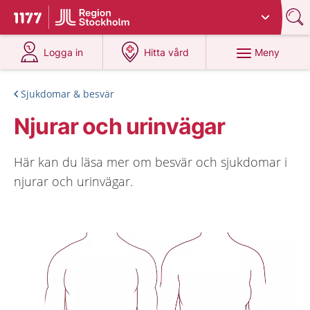
Du har valt region
Stockholms län
.
Till startsidan för 1177
på 1177.se
på 1177.se
Meny
Logga in
Hitta vård
Sjukdomar & besvär
Njurar och urinvägar
Här kan du läsa mer om besvär och sjukdomar i
njurar och urinvägar.