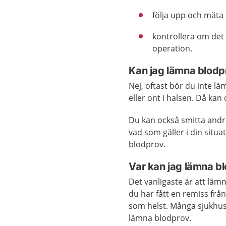
följa upp och mäta
kontrollera om det 
operation.
Kan jag lämna blodpr
Nej, oftast bör du inte l
eller ont i halsen. Då kan
Du kan också smitta andr
vad som gäller i din situ
blodprov.
Var kan jag lämna b
Det vanligaste är att läm
du har fått en remiss frå
som helst. Många sjukhus
lämna blodprov.