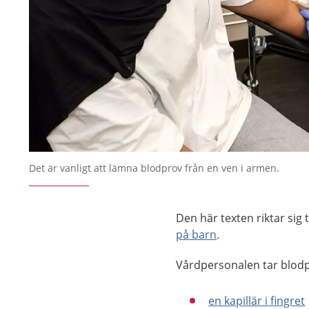
Det är vanligt att lämna blodprov från en ven i armen.
Den här texten riktar sig
på barn
.
Vårdpersonalen tar blodpr
en kapillär ­i fingret