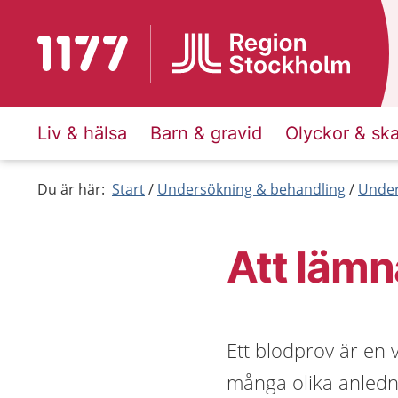
Till startsidan för 1177
Liv & hälsa
Barn & gravid
Olyckor & sk
Du är här:
Start
Undersökning & behandling
Under
Att lämn
Ett blodprov är en
många olika anledni