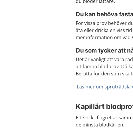
du blöder lättare.
Du kan behöva fasta
För vissa prov behöver du
äta eller dricka en viss t
mer information om vad s
Du som tycker att nå
Det är vanligt att vara rä
att lämna blodprov. Då kan
Berätta för den som ska t
Läs mer om spruträdsla 
Kapillärt blodprov
Ett stick i fingret är sam
de minsta blodkärlen.