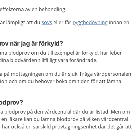
 effekterna av en behandling
är lämpligt att du
sövs
eller får
ryggbedövning
innan en
ov när jag är förkyld?
ämna blodprov om du till exempel är förkyld, har feber
 dina blodvärden tillfälligt vara förändrade.
a på mottagningen om du är sjuk. Fråga vårdpersonalen
ation och om du behöver boka om tiden för att lämna
lodprov?
na blodprov på den vårdcentral där du är listad. Men om
n en läkare kan du lämna blodprov på vilken vårdcentral
 har också en särskild provtagningsenhet där det går att