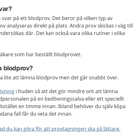
svar?
få svar på ett blodprov. Det beror på vilken typ av
ov analyseras direkt på plats. Andra prov skickas i väg till
ndersökas där. Det kan också vara olika rutiner i olika
läkare som har beställt blodprovet.
a blodprov?
a lite att lämna blodprov men det går snabbt över.
övning
i huden så att det gör mindre ont att lämna
dpersonalen på en bedövningssalva eller ett speciellt
kstället en timme innan. Ibland behöver du själv köpa
ådana fall får du veta det innan.
d du kan göra för att provtagningen ska gå lättare.