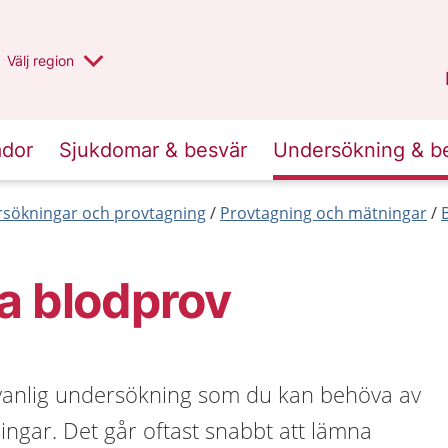
Du har valt region
Välj
en annan
region
Stockholms län
.
ador
Sjukdomar & besvär
Undersökning & b
sökningar och provtagning
Provtagning och mätningar
a blodprov
 vanlig undersökning som du kan behöva av
ngar. Det går oftast snabbt att lämna