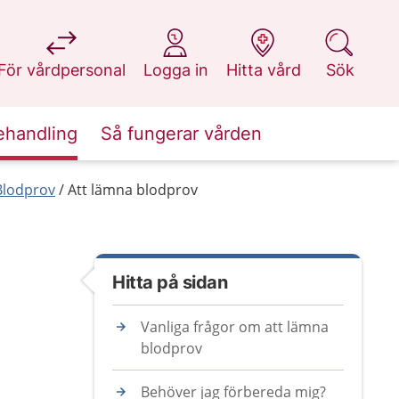
på 1177.se
på 1177.se
på 1177.se
på 1177.se
För vårdpersonal
Logga in
Hitta vård
Sök
ehandling
Så fungerar vården
Blodprov
Att lämna blodprov
Hitta på sidan
Vanliga frågor om att lämna
blodprov
Behöver jag förbereda mig?