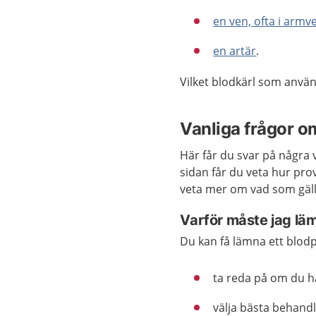
en ven, ofta i armv
en artär
.
Vilket blodkärl som anvä
Vanliga frågor o
Här får du svar på några 
sidan får du veta hur pr
veta mer om vad som gälle
Varför måste jag lä
Du kan få lämna ett blodpro
ta reda på om du h
välja bästa behandl