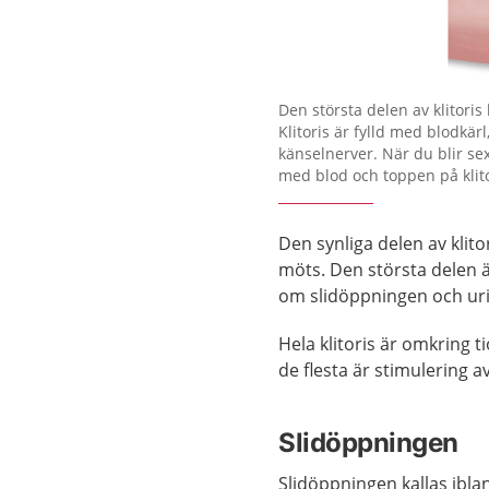
Förstora bilden
Den största delen av klitori
Klitoris är fylld med blodkä
känselnerver. När du blir sex
med blod och toppen på klito
Den synliga delen av klito
möts. Den största delen 
om slidöppningen och uri
Hela klitoris är omkring 
de flesta är stimulering av
Slidöppningen
Slidöppningen kallas ibla