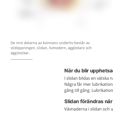
Förstora bilden
De inre delarna av kvinnans underliv består av
slidöppningen, slidan, livmodern, äggledare och
äggstockar.
När du blir upphetsa
I slidan bildas en vätska n
Några får mer lubrikatio
gång till gång. Lubrikatio
Slidan förändras när 
Vävnaderna i slidan och u