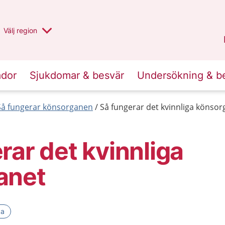
Du har valt region
Välj
en annan
region
Stockholms län
.
ador
Sjukdomar & besvär
Undersökning & b
Så fungerar könsorganen
Så fungerar det kvinnliga könsor
rar det kvinnliga
anet
ka