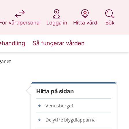
på 1177.se
på 1177.se
på 1177.se
på 1177.se
För vårdpersonal
Logga in
Hitta vård
Sök
ehandling
Så fungerar vården
ganet
Hitta på sidan
Venusberget
De yttre blygdläpparna