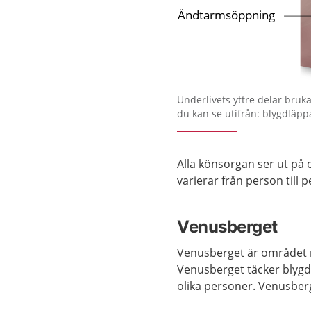
Förstora bilden
Underlivets yttre delar bruka
du kan se utifrån: blygdläpp
Alla könsorgan ser ut på o
varierar från person till 
Venusberget
Venusberget är området 
Venusberget täcker blygdb
olika personer. Venusberg