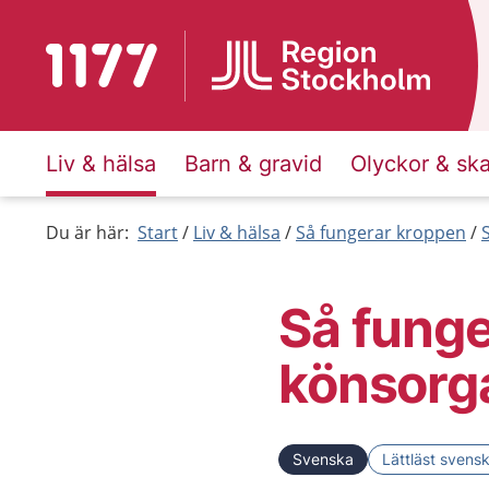
Till startsidan för 1177
Liv & hälsa
Barn & gravid
Olyckor & sk
Du är här:
Start
Liv & hälsa
Så fungerar kroppen
Så funge
könsorg
Svenska
Lättläst svens