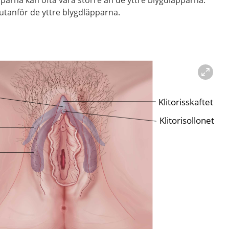
pparna kan ofta vara större än de yttre blygdläpparna.
s utanför de yttre blygdläpparna.