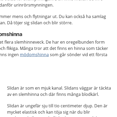
edanför urinrörsmynningen.
mer mens och flytningar ut. Du kan också ha samlag
. Då töjer sig slidan och blir större.
domshinna
det flera slemhinneveck. De har en oregelbunden form
och flikiga. Många tror att det finns en hinna som täcker
inns ingen
mödomshinna
som går sönder vid ett första
Slidan är som en mjuk kanal. Slidans väggar är täckta
av en slemhinna och där finns många blodkärl.
Slidan är ungefär sju till tio centimeter djup. Den är
mycket elastisk och kan töja sig när du blir