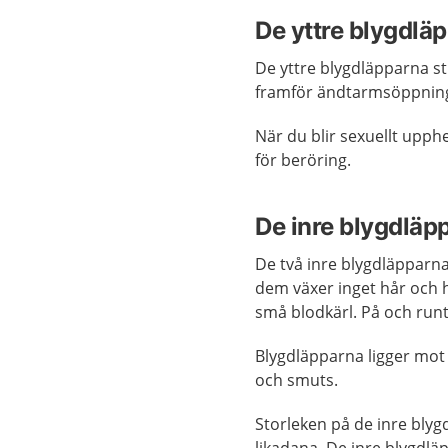
De yttre blygdlä
De yttre blygdläpparna st
framför ändtarmsöppnin
När du blir sexuellt upph
för beröring.
De inre blygdläp
De två inre blygdläpparna
dem växer inget hår och 
små blodkärl. På och runt
Blygdläpparna ligger mot
och smuts.
Storleken på de inre blyg