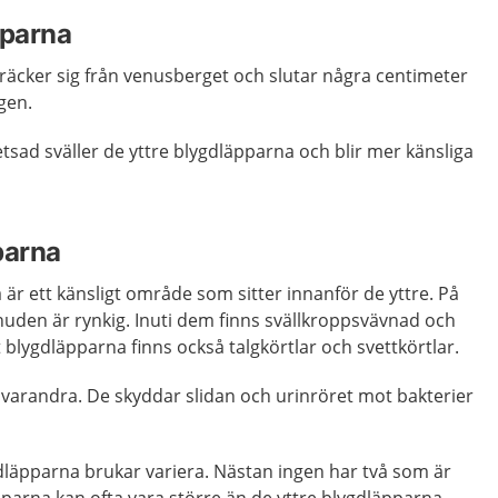
pparna
räcker sig från venusberget och slutar några centimeter
gen.
etsad sväller de yttre blygdläpparna och blir mer känsliga
parna
 är ett känsligt område som sitter innanför de yttre. På
huden är rynkig. Inuti dem finns svällkroppsvävnad och
 blygdläpparna finns också talgkörtlar och svettkörtlar.
 varandra. De skyddar slidan och urinröret mot bakterier
dläpparna brukar variera. Nästan ingen har två som är