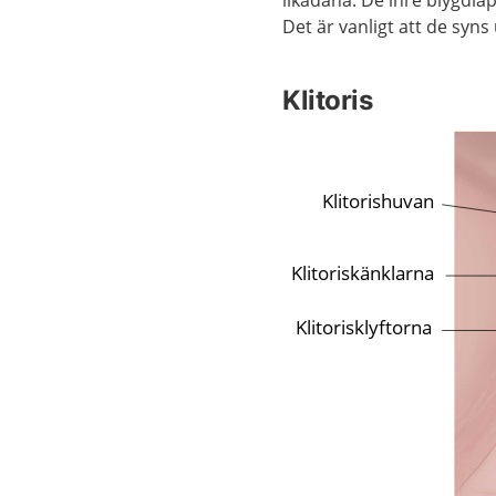
likadana. De inre blygdlä
Det är vanligt att de syn
Klitoris