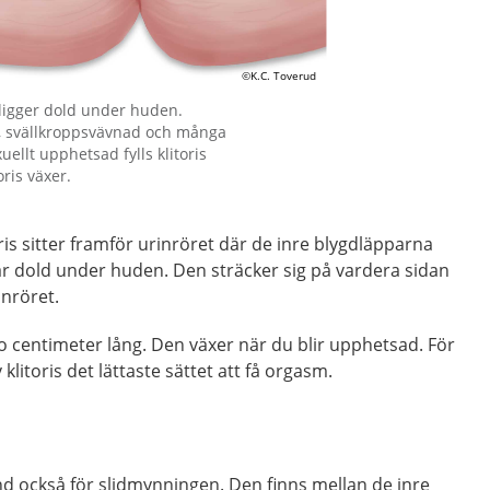
s ligger dold under huden.
rl, svällkroppsvävnad och många
uellt upphetsad fylls klitoris
ris växer.
ris sitter framför urinröret där de inre blygdläpparna
är dold under huden. Den sträcker sig på vardera sidan
nröret.
tio centimeter lång. Den växer när du blir upphetsad. För
 klitoris det lättaste sättet att få orgasm.
nd också för slidmynningen. Den finns mellan de inre