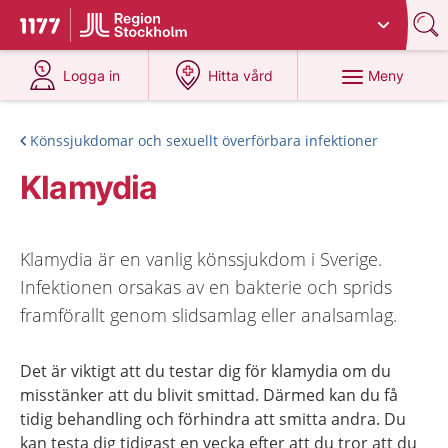
Du har valt region
Stockholms län
.
Till startsidan för 1177
på 1177.se
på 1177.se
Meny
Logga in
Hitta vård
Könssjukdomar och sexuellt överförbara infektioner
Klamydia
Klamydia är en vanlig könssjukdom i Sverige.
Infektionen orsakas av en bakterie och sprids
framförallt genom slidsamlag eller analsamlag.
Det är viktigt att du testar dig för klamydia om du
misstänker att du blivit smittad. Därmed kan du få
tidig behandling och förhindra att smitta andra. Du
kan testa dig tidigast en vecka efter att du tror att du