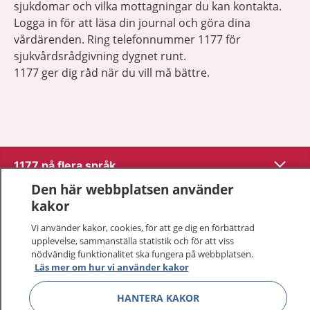
sjukdomar och vilka mottagningar du kan kontakta.
Logga in för att läsa din journal och göra dina
vårdärenden. Ring telefonnummer 1177 för
sjukvårdsrådgivning dygnet runt.
1177 ger dig råd när du vill må bättre.
Visa inn
1177 på flera språk
Den här webbplatsen använder
Visa inn
Om 1177
kakor
Vi använder kakor, cookies, för att ge dig en förbättrad
Visa inn
Kontakt
upplevelse, sammanställa statistik och för att viss
nödvändig funktionalitet ska fungera på webbplatsen.
Läs mer om hur vi använder kakor
Behandling av personuppgifter
HANTERA KAKOR