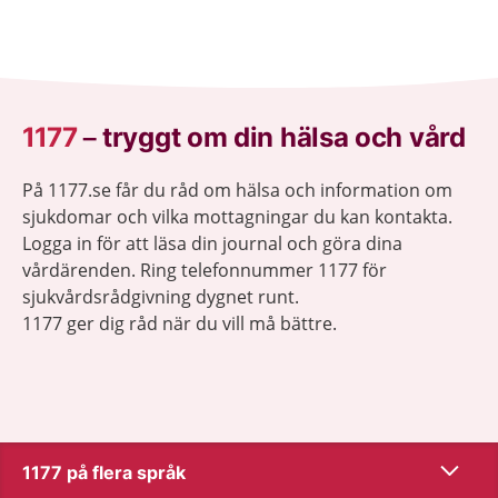
du läsa om vad som kan hända med kroppen efter
att du har fött barn.
1177
–
tryggt om din hälsa och vård
På 1177.se får du råd om hälsa och information om
sjukdomar och vilka mottagningar du kan kontakta.
Logga in för att läsa din journal och göra dina
vårdärenden. Ring telefonnummer 1177 för
sjukvårdsrådgivning dygnet runt.
1177 ger dig råd när du vill må bättre.
Visa inn
1177 på flera språk