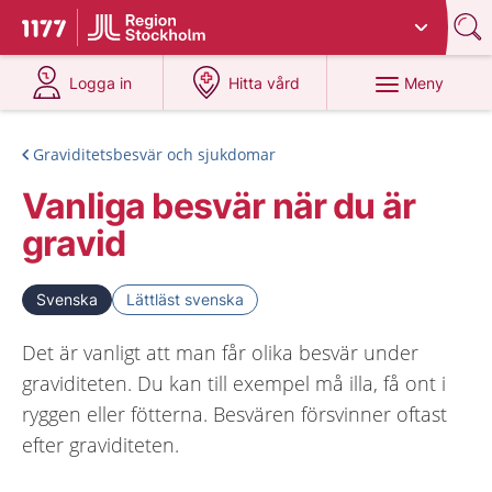
Du har valt region
Stockholms län
.
Till startsidan för 1177
på 1177.se
på 1177.se
Meny
Logga in
Hitta vård
Graviditetsbesvär och sjukdomar
Vanliga besvär när du är
gravid
Svenska
Lättläst svenska
Det är vanligt att man får olika besvär under
graviditeten. Du kan till exempel må illa, få ont i
ryggen eller fötterna. Besvären försvinner oftast
efter graviditeten.