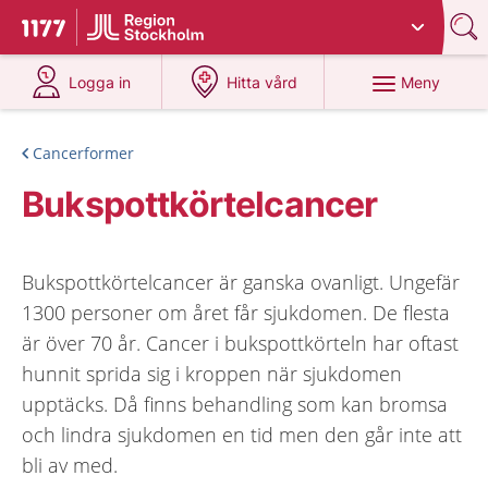
Du har valt region
Stockholms län
.
Till startsidan för 1177
på 1177.se
på 1177.se
Meny
Logga in
Hitta vård
Cancerformer
Bukspottkörtelcancer
Bukspottkörtelcancer är ganska ovanligt. Ungefär
1300 personer om året får sjukdomen. De flesta
är över 70 år. Cancer i bukspottkörteln har oftast
hunnit sprida sig i kroppen när sjukdomen
upptäcks. Då finns behandling som kan bromsa
och lindra sjukdomen en tid men den går inte att
bli av med.