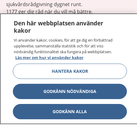
sjukvårdsrådgivning dygnet runt.
1177 ger dig råd när du vill må bättre.
Den här webbplatsen använder
kakor
Vi använder kakor, cookies, för att ge dig en förbättrad
upplevelse, sammanställa statistik och för att viss
Visa inn
nödvändig funktionalitet ska fungera på webbplatsen.
1177 på flera språk
Läs mer om hur vi använder kakor
Visa inn
Om 1177
HANTERA KAKOR
Visa inn
Kontakt
GODKÄNN NÖDVÄNDIGA
Behandling av personuppgifter
GODKÄNN ALLA
Hantering av kakor