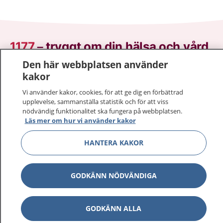
1177
–
tryggt om din hälsa och vård
Den här webbplatsen använder
På 1177.se får du råd om hälsa och information om
kakor
sjukdomar och vilka mottagningar du kan kontakta.
Vi använder kakor, cookies, för att ge dig en förbättrad
Logga in för att läsa din journal och göra dina
upplevelse, sammanställa statistik och för att viss
vårdärenden. Ring telefonnummer 1177 för
nödvändig funktionalitet ska fungera på webbplatsen.
sjukvårdsrådgivning dygnet runt.
Läs mer om hur vi använder kakor
1177 ger dig råd när du vill må bättre.
HANTERA KAKOR
GODKÄNN NÖDVÄNDIGA
Visa inn
1177 på flera språk
GODKÄNN ALLA
Visa inn