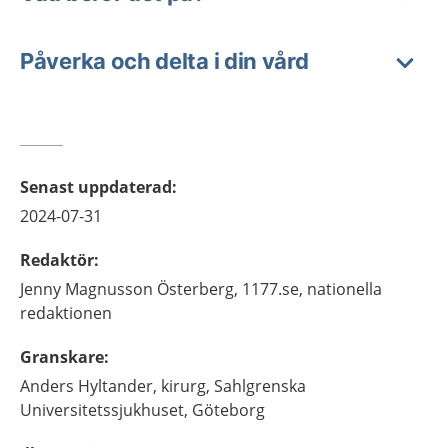
Påverka och delta i din vård
Senast uppdaterad
:
2024-07-31
Redaktör
:
Jenny
Magnusson Österberg,
1177.se, nationella
redaktionen
Granskare
:
Anders
Hyltander,
kirurg,
Sahlgrenska
Universitetssjukhuset,
Göteborg