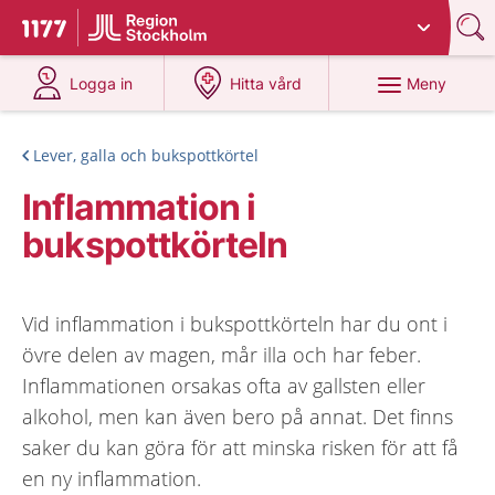
Du har valt region
Stockholms län
.
Till startsidan för 1177
på 1177.se
på 1177.se
Meny
Logga in
Hitta vård
Lever, galla och bukspottkörtel
Inflammation i
bukspottkörteln
Vid inflammation i bukspottkörteln har du ont i
övre delen av magen, mår illa och har feber.
Inflammationen orsakas ofta av gallsten eller
alkohol, men kan även bero på annat. Det finns
saker du kan göra för att minska risken för att få
en ny inflammation.