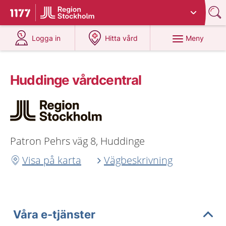
Du har valt region
Stockholms län
.
Till startsidan för 1177
på 1177.se
på 1177.se
Meny
Logga in
Hitta vård
Huddinge vårdcentral
Patron Pehrs väg 8, Huddinge
Visa på karta
Vägbeskrivning
Våra e-tjänster