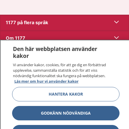
Visa inn
1177 på flera språk
Visa inn
Om 1177
Den här webbplatsen använder
Visa inn
Kontakt
kakor
Vi använder kakor, cookies, för att ge dig en förbättrad
upplevelse, sammanställa statistik och för att viss
Behandling av personuppgifter
nödvändig funktionalitet ska fungera på webbplatsen.
Läs mer om hur vi använder kakor
Hantering av kakor
HANTERA KAKOR
Inställningar för kakor
GODKÄNN NÖDVÄNDIGA
1177 – en tjänst från
Inera.