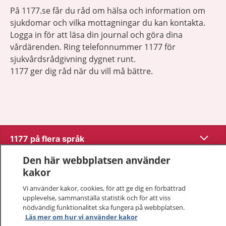
På 1177.se får du råd om hälsa och information om
sjukdomar och vilka mottagningar du kan kontakta.
Logga in för att läsa din journal och göra dina
vårdärenden. Ring telefonnummer 1177 för
sjukvårdsrådgivning dygnet runt.
1177 ger dig råd när du vill må bättre.
Visa inn
1177 på flera språk
Den här webbplatsen använder
Visa inn
Om 1177
kakor
Vi använder kakor, cookies, för att ge dig en förbättrad
Visa inn
Kontakt
upplevelse, sammanställa statistik och för att viss
nödvändig funktionalitet ska fungera på webbplatsen.
Läs mer om hur vi använder kakor