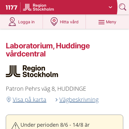
Du har valt region
Stockholms län
.
Till startsidan för 1177
på 1177.se
på 1177.se
Meny
Logga in
Hitta vård
Laboratorium, Huddinge
vårdcentral
Patron Pehrs väg 8, HUDDINGE
Visa på karta
Vägbeskrivning
Under perioden 8/6 - 14/8 är