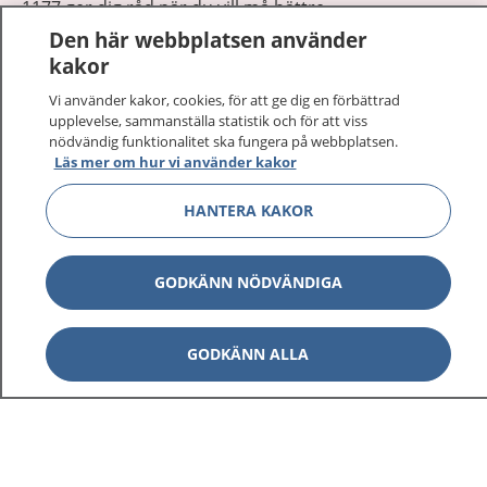
1177 ger dig råd när du vill må bättre.
Den här webbplatsen använder
kakor
Vi använder kakor, cookies, för att ge dig en förbättrad
upplevelse, sammanställa statistik och för att viss
nödvändig funktionalitet ska fungera på webbplatsen.
Visa inn
1177 på flera språk
Läs mer om hur vi använder kakor
Visa inn
HANTERA KAKOR
Om 1177
Visa inn
Kontakt
GODKÄNN NÖDVÄNDIGA
Behandling av personuppgifter
GODKÄNN ALLA
Hantering av kakor
Inställningar för kakor