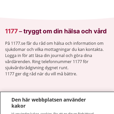
1177
–
tryggt om din hälsa och vård
På 1177.se får du råd om hälsa och information om
sjukdomar och vilka mottagningar du kan kontakta.
Logga in för att läsa din journal och göra dina
vårdärenden. Ring telefonnummer 1177 för
sjukvårdsrådgivning dygnet runt.
1177 ger dig råd när du vill må bättre.
Den här webbplatsen använder
kakor
Visa inn
1177 på flera språk
Vi använder kakor, cookies, för att ge dig en förbättrad