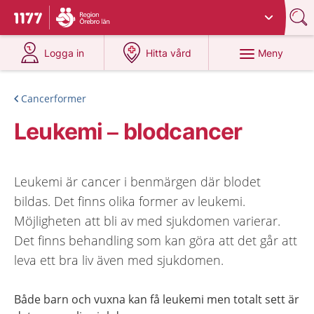
Du har valt region
Örebro län
.
Till startsidan för 1177
på 1177.se
på 1177.se
Meny
Logga in
Hitta vård
Cancerformer
Leukemi – blodcancer
Leukemi är cancer i benmärgen där blodet
bildas. Det finns olika former av leukemi.
Möjligheten att bli av med sjukdomen varierar.
Det finns behandling som kan göra att det går att
leva ett bra liv även med sjukdomen.
Både barn och vuxna kan få leukemi men totalt sett är