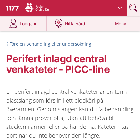
Du har valt region
Örebro län
.
Till startsidan för 1177
på 1177.se
på 1177.se
Meny
Logga in
Hitta vård
Före en behandling eller undersökning
Perifert inlagd central
venkateter - PICC-line
En perifert inlagd central venkateter är en tunn
plastslang som förs in i ett blodkärl på
överarmen. Genom slangen kan du få behandling
och lämna prover ofta, utan att behöva bli
stucken i armen eller på händerna. Katetern tas
bort när du inte behöver den längre.