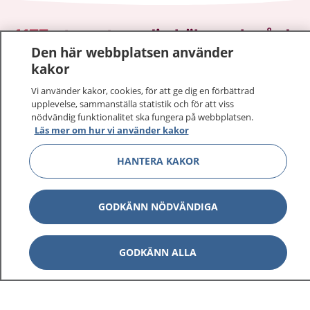
1177
–
tryggt om din hälsa och vård
Den här webbplatsen använder
kakor
På 1177.se får du råd om hälsa och information om
sjukdomar och vilka mottagningar du kan kontakta.
Vi använder kakor, cookies, för att ge dig en förbättrad
Logga in för att läsa din journal och göra dina
upplevelse, sammanställa statistik och för att viss
vårdärenden. Ring telefonnummer 1177 för
nödvändig funktionalitet ska fungera på webbplatsen.
Läs mer om hur vi använder kakor
sjukvårdsrådgivning dygnet runt.
1177 ger dig råd när du vill må bättre.
HANTERA KAKOR
GODKÄNN NÖDVÄNDIGA
Visa inn
1177 på flera språk
GODKÄNN ALLA
Visa inn
Om 1177