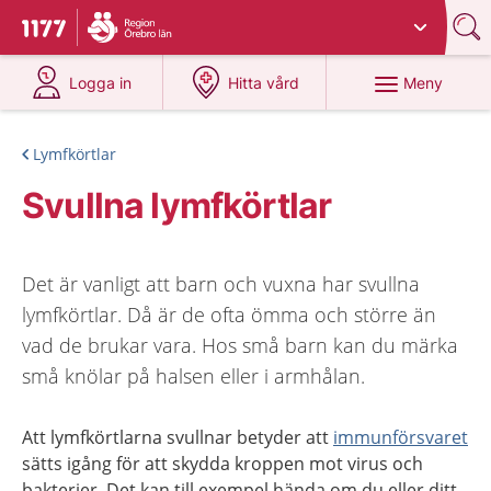
Du har valt region
Örebro län
.
Till startsidan för 1177
på 1177.se
på 1177.se
Meny
Logga in
Hitta vård
Lymfkörtlar
Svullna lymfkörtlar
Det är vanligt att barn och vuxna har svullna
lymfkörtlar. Då är de ofta ömma och större än
vad de brukar vara. Hos små barn kan du märka
små knölar på halsen eller i armhålan.
Att lymfkörtlarna svullnar betyder att
immunförsvaret
sätts igång för att skydda kroppen mot virus och
bakterier. Det kan till exempel hända om du eller ditt