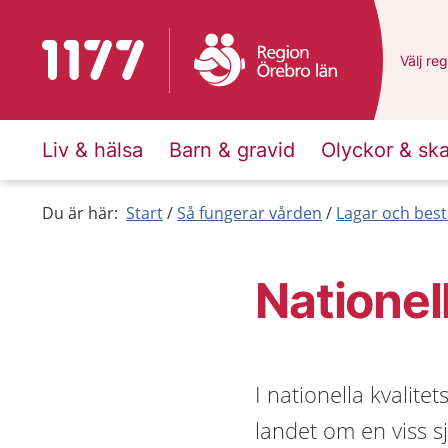
Till startsidan för 1177
Du har 
Välj
en 
reg
Liv & hälsa
Barn & gravid
Olyckor & sk
Du är här:
Start
Så fungerar vården
Lagar och bes
Nationel
I nationella kvalite
landet om en viss 