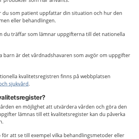
ler produkter som har använts.
 du som patient uppfattar din situation och hur den
men eller behandlingen.
 du träffar som lämnar uppgifterna till det nationella
ga barn är det vårdnadshavaren som avgör om uppgifter
tionella kvalitetsregistren finns på webbplatsen
och sjukvård
.
alitetsregister?
kvården en möjlighet att utvärdera vården och göra den
gifter lämnas till ett kvalitetsregister kan du påverka
n.
lp för att se till exempel vilka behandlingsmetoder eller