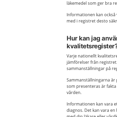
läkemedel som ger bra res
Informationen kan också v
med i registret desto säkr
Hur kan jag anvä
kvalitetsregister
Varje nationellt kvalitets
jämförelser från registre
sammanställningar på reg
Sammanställningarna är p
som presenteras är fakta 
vården.
Informationen kan vara et
diagnos. Det kan vara en hj
med din läkare eller vård