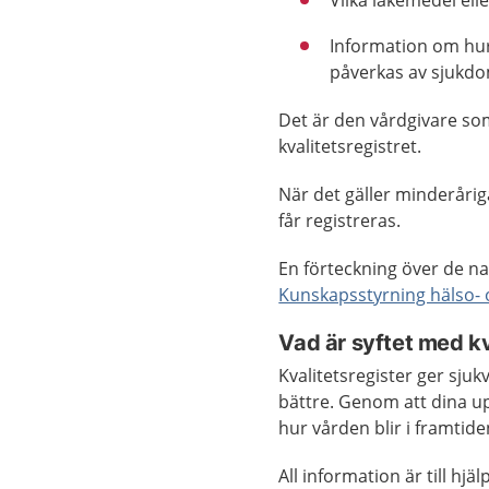
Vilka läkemedel el
Information om hur
påverkas av sjukdo
Det är den vårdgivare som
kvalitetsregistret.
När det gäller minderåri
får registreras.
En förteckning över de na
Kunskapsstyrning hälso- 
Vad är syftet med kv
Kvalitetsregister ger sju
bättre. Genom att dina upp
hur vården blir i framtide
All information är till hjä