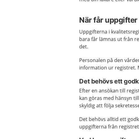
När får uppgifter
Uppgifterna i kvalitetsre
bara får lämnas ut från r
det.
Personalen på den vården
information ur registret
Det behövs ett godk
Efter en ansökan till regi
kan göras med hänsyn til
skyldig att följa sekretes
Det behövs alltid ett go
uppgifterna från registre