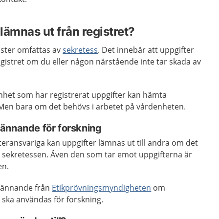
 lämnas ut från registret?
gister omfattas av
sekretess
. Det innebär att uppgifter
egistret om du eller någon närstående inte tar skada av
het som har registrerat uppgifter kan hämta
. Men bara om det behövs i arbetet på vårdenheten.
ännande för forskning
steransvariga kan uppgifter lämnas ut till andra om det
l sekretessen. Även den som tar emot uppgifterna är
sen.
dkännande från
Etikprövningsmyndigheten
om
t ska användas för forskning.