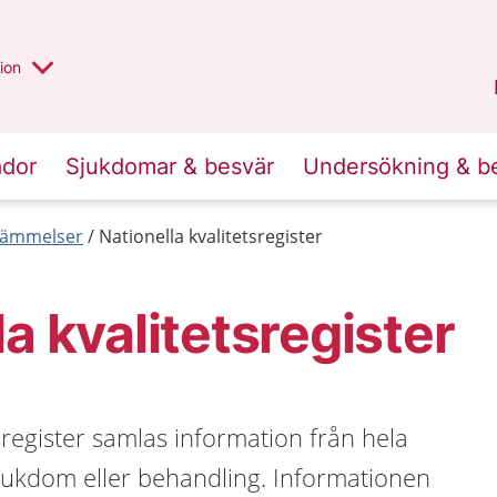
valt region
annan
ion
Örebro län
.
ador
Sjukdomar & besvär
Undersökning & b
tämmelser
Nationella kvalitetsregister
la kvalitetsregister
tsregister samlas information från hela
sjukdom eller behandling. Informationen