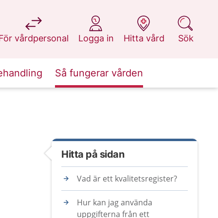
på 1177.se
på 1177.se
på 1177.se
på 1177.se
För vårdpersonal
Logga in
Hitta vård
Sök
ehandling
Så fungerar vården
Hitta på sidan
Vad är ett kvalitetsregister?
Hur kan jag använda
uppgifterna från ett